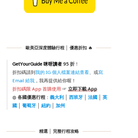
歐美亞深度體驗行程 │ 優惠折扣 🔥
GetYourGuide 咪呀讀者
95 折
！
折扣碼請到
我的 IG 個人檔案連結查看
、或
寫
Email 給我
，我再提供給你喔！
折扣碼限 App 首購使用
☞
立即下載 App
◍
各國優惠行程
：
義大利
│
西班牙
│
法國
│
英
國
│
葡萄牙
│
紐約
│
加州
精選 │ 完整行程攻略