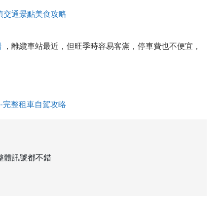
小鎮交通景點美食攻略
場
，離纜車站最近，但旺季時容易客滿，停車費也不便宜，
-完整租車自駕攻略
兩張整體訊號都不錯