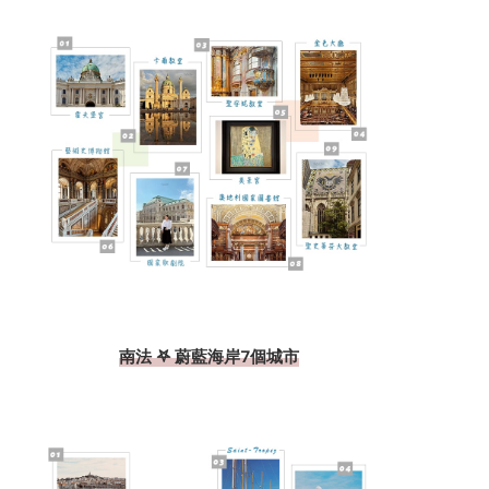
南法 𖤐 蔚藍海岸7個城市