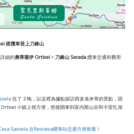
ei 搭攬車登上刀鋒山
享詳細的
奧蒂塞伊 Ortisei
>
刀鋒山 Seceda
纜車交通和費用
ssela
住了 3 晚，以這裡為據點探訪西多洛米蒂的景點，因
都在 Ortisei 小鎮上很方便，然後開車到富內斯山谷和卡雷扎湖
Cesa Sassela 近Resciesa纜車站交通方便推薦！