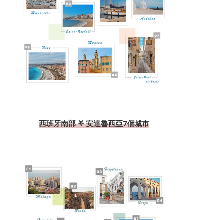
西班牙南部 𖤐 安達魯西亞7個城市