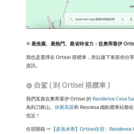
𖤐
最推薦、最熱門、最省時省力：從奧蒂塞伊 Ortis
我也是選擇在 Ortisei 搭纜車，所以接下來跟你分
資訊。
◍
自駕 ( 到 Ortisei 搭纜車 )
我們直接在奧蒂塞伊 Ortisei 的
Residence Cesa Sa
為到刀鋒山、
休斯高原
和 Resciesa 鐵軌纜車站
也近！
住宿開箱 ☞
【多洛米蒂】Ortisei住宿﹕Residence 