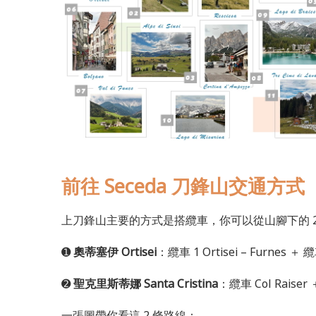
前往 Seceda 刀鋒山交通方式
上刀鋒山主要的方式是搭纜車，你可以從山腳下的 
➊
奧蒂塞伊 Ortisei
：纜車 1 Ortisei – Furnes ＋ 纜
➋
聖克里斯蒂娜 Santa Cristina
：纜車 Col Raise
一張圖帶你看這 2 條路線：