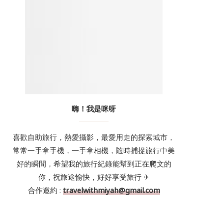
嗨！我是咪呀
喜歡自助旅行，熱愛攝影，最愛用走的探索城市，
常常一手拿手機，一手拿相機，隨時捕捉旅行中美
好的瞬間，希望我的旅行紀錄能幫到正在爬文的
你，祝旅途愉快，好好享受旅行 ✈
合作邀約 :
travelwithmiyah@gmail.com