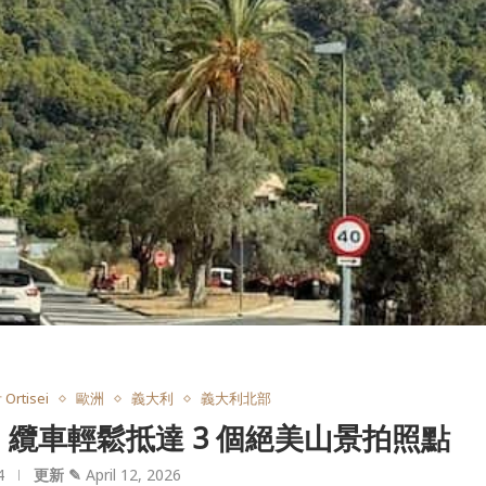
rtisei
歐洲
義大利
義大利北部
山：纜車輕鬆抵達 3 個絕美山景拍照點
4
更新 ✎
April 12, 2026