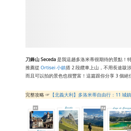
刀鋒山 Seceda
是我這趟多洛米蒂很期待的景點！
推薦從
Ortisei 小鎮
搭 2 段纜車上山，不用長途跋涉
而且可以拍的景色也很豐富！這篇跟你分享 3 個絕
完整攻略 ☞
【北義大利】多洛米蒂自由行：11 城