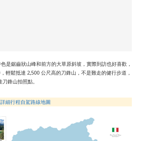
特色是鋸齒狀山峰和前方的大草原斜坡，實際到訪也好喜歡，
，輕鬆抵達 2,500 公尺高的刀鋒山，不是難走的健行步道，
佳刀鋒山拍照點。
鎮詳細行程自駕路線地圖