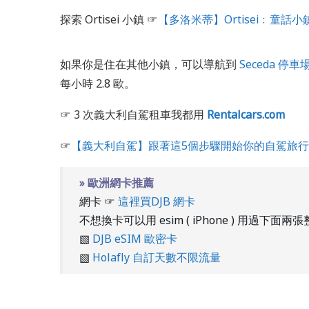
探索 Ortisei 小鎮 ☞
【多洛米蒂】Ortisei﹕童話
如果你是住在其他小鎮，可以導航到
Seceda 停車
每小時 2.8 歐。
☞ 3 次義大利自駕租車我都用
Rentalcars.com
☞
【義大利自駕】跟著這5個步驟開始你的自駕旅行
» 歐洲網卡推薦
網卡 ☞
這裡買DJB 網卡
不想換卡可以用 esim ( iPhone ) 用過下面
▧
DJB eSIM 歐密卡
▧
Holafly 自訂天數不限流量