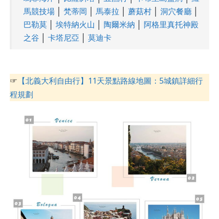
馬競技場
│
梵蒂岡
│
馬泰拉
│
蘑菇村
│
洞穴餐廳
│
巴勒莫
│
埃特納火山
│
陶爾米納
│
阿格里真托神殿
之谷
│
卡塔尼亞
│
莫迪卡
☞
【北義大利自由行】11天景點路線地圖：5城鎮詳細行
程規劃