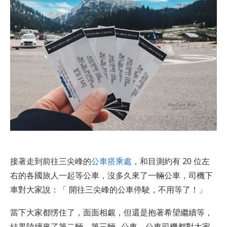
接著走到前往三尖峰的
公車搭乘處
，和目測約有 20 位左
右的各國旅人一起等公車，沒多久來了一輛公車，司機下
車對大家說：「 開往三尖峰的公車停駛，不用等了！」
當下大家都愣住了，面面相覷，但還是抱著希望繼續等，
結果陸續來了第二輛、第三輛…公車，公車司機都對大家