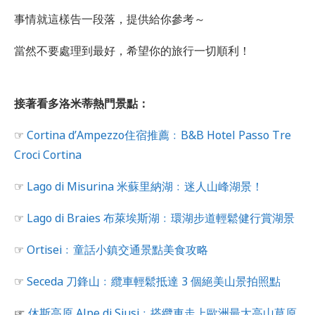
事情就這樣告一段落，提供給你參考～
當然不要處理到最好，希望你的旅行一切順利！
接著看多洛米蒂熱門景點：
☞
Cortina d’Ampezzo住宿推薦﹕B&B Hotel Passo Tre
Croci Cortina
☞
Lago di Misurina 米蘇里納湖﹕迷人山峰湖景！
☞
Lago di Braies 布萊埃斯湖﹕環湖步道輕鬆健行賞湖景
☞
Ortisei﹕童話小鎮交通景點美食攻略
☞
Seceda 刀鋒山﹕纜車輕鬆抵達 3 個絕美山景拍照點
☞
休斯高原 Alpe di Siusi﹕搭纜車走上歐洲最大高山草原