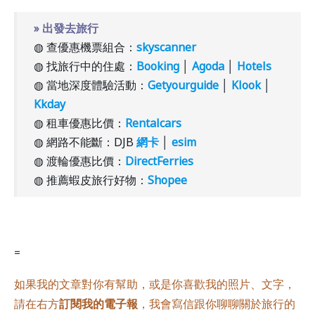
» 出發去旅行
◍ 查優惠機票組合：
skyscanner
◍ 找旅行中的住處：
Booking
│
Agoda
│
Hotels
◍ 當地深度體驗活動：
Getyourguide
│
Klook
│
Kkday
◍ 租車優惠比價：
Rentalcars
◍ 網路不能斷：DJB
網卡
│
esim
◍ 渡輪優惠比價：
DirectFerries
◍ 推薦蝦皮旅行好物：
Shopee
=
如果我的文章對你有幫助，或是你喜歡我的照片、文字，
請在右方
訂閱我的電子報
，我會寫信跟你聊聊關於旅行的