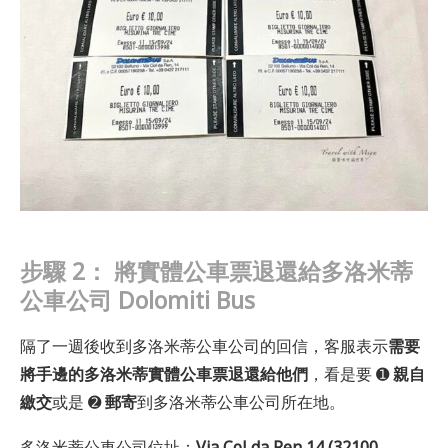
步驟 2：
將實體公車票退還給多洛米蒂
公車公司
Dolomiti Bus
隔了一週後收到多洛米蒂公車公司的回信，客服表示
需要
將手邊的多洛米蒂實體公車票退還給他們
，看是要 ➊
親自
繳交
或是 ➋
郵寄
到多洛米蒂公車公司所在地。
多洛米蒂公車公司位址：
Via Col da Ren 14 (32100