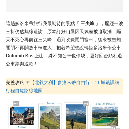
這趟多洛米蒂旅行我最期待的景點「
三尖峰
」，歷經一波
三折仍然無緣造訪，原本訂好山屋因天氣差被迫取消，隔
天不死心再前往三尖峰，遇到收費閘門塞車，後來被告知
關閉不再開放車輛進入，抱著希望想說轉搭多洛米蒂公車
Dolomiti Bus 上山，殊不知公車也停駛，還好回台順利退
公車票與退款！
完整攻略 ☞
【北義大利】多洛米蒂自由行：11 城鎮詳細
行程自駕路線地圖