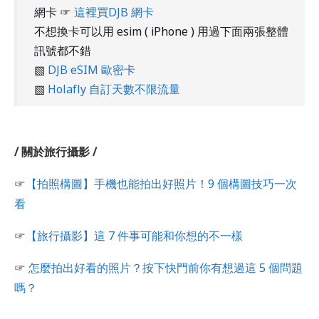
網卡 ☞
這裡買DJB 網卡
不想換卡可以用 esim ( iPhone ) 用過下面兩張整體
訊號都不錯
▧
DJB eSIM 歐密卡
▧
Holafly 自訂天數不限流量
/ 關於旅行攝影 /
☞
【拍照構圖】手機也能拍出好照片！9 個構圖技巧一次
看
☞
【旅行攝影】這 7 件事可能和你想的不一樣
☞
怎麼拍出好看的照片？按下快門前你有想過這 5 個問題
嗎？