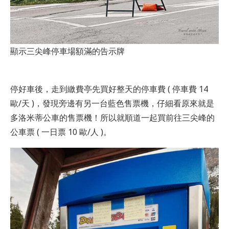
顯示三尖峰停車場額滿的告示牌
停好車後，走到繳費亭先買好整天的停車費 ( 停車費 14
歐/天 )，發現旁邊有另一台藍色售票機，仔細看原來就是
多洛米蒂公車的售票機！所以就順道一起買前往三尖峰的
公車票 ( 一日票 10 歐/人 )。