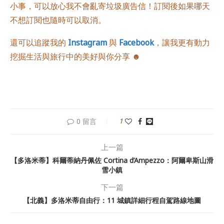
小事，可以放心我不會亂寄垃圾廣告信！訂閱後如果哪天
不想訂閱也隨時可以取消。
還可以追蹤我的
Instagram
與
Facebook
，讓我更有動力
挖掘生活與旅行中的美好與你分享 ☻
0 留言
1
上一篇
【多洛米蒂】科爾蒂納丹佩佐 Cortina d’Ampezzo：阿爾卑斯山滑
雪小鎮
下一篇
【北義】多洛米蒂自由行：11 城鎮詳細行程自駕路線地圖