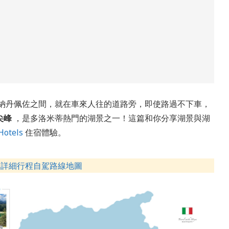
納丹佩佐之間，就在車來人往的道路旁，即使路過不下車，
尖峰
，是多洛米蒂熱門的湖景之一！這篇和你分享湖景與湖
otels
住宿體驗。
鎮詳細行程自駕路線地圖