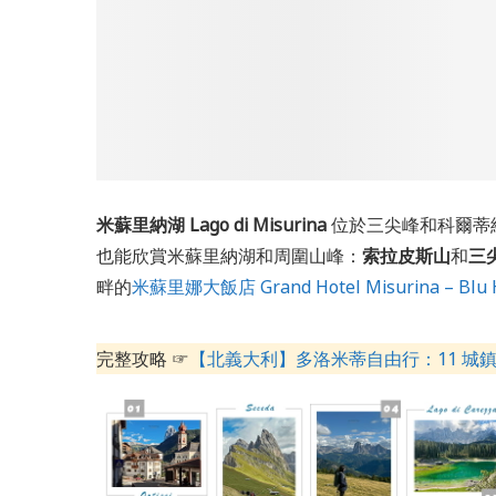
米蘇里納湖 Lago di Misurina
位於三尖峰和科爾蒂
也能欣賞米蘇里納湖和周圍山峰：
索拉皮斯山
和
三
畔的
米蘇里娜大飯店 Grand Hotel Misurina – Blu H
完整攻略 ☞
【北義大利】多洛米蒂自由行：11 城