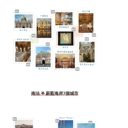
南法 𖤐 蔚藍海岸7個城市