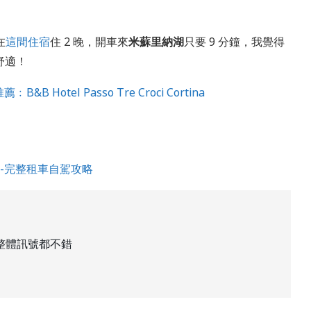
在
這間住宿
住 2 晚，開車來
米蘇里納湖
只要 9 分鐘，我覺得
舒適！
&B Hotel Passo Tre Croci Cortina
-完整租車自駕攻略
兩張整體訊號都不錯