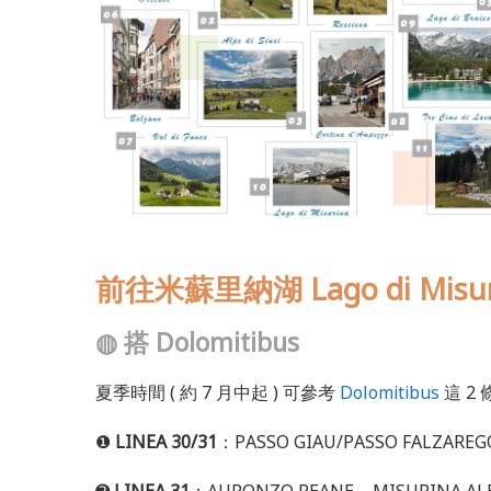
前往米蘇里納湖 Lago di Misu
◍
搭 Dolomitibus
夏季時間 ( 約 7 月中起 ) 可參考
Dolomitibus
這 2 
❶
LINEA 30/31
：PASSO GIAU/PASSO FALZAREG
➋
LINEA 31
：AURONZO REANE – MISURINA ALB