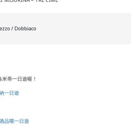
zzo / Dobbiaco
洛米蒂一日遊喔！
蒂納一日遊
萄酒品嚐一日遊