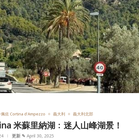
 Cortina d'Ampezzo
義大利
義大利北部
surina 米蘇里納湖﹕迷人山峰湖景！
24
更新 ✎
April 30, 2025