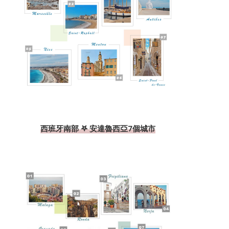
西班牙南部 𖤐 安達魯西亞7個城市