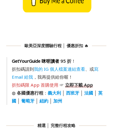
歐美亞深度體驗行程 │ 優惠折扣 🔥
GetYourGuide 咪呀讀者
95 折
！
折扣碼請到
我的 IG 個人檔案連結查看
、或
寫
Email 給我
，我再提供給你喔！
折扣碼限 App 首購使用
☞
立即下載 App
◍
各國優惠行程
：
義大利
│
西班牙
│
法國
│
英
國
│
葡萄牙
│
紐約
│
加州
精選 │ 完整行程攻略