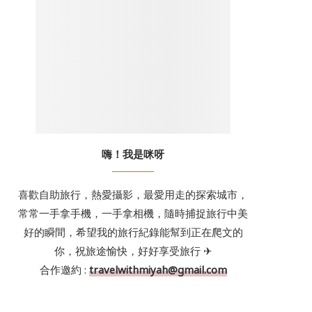
嗨！我是咪呀
喜歡自助旅行，熱愛攝影，最愛用走的探索城市，
常常一手拿手機，一手拿相機，隨時捕捉旅行中美
好的瞬間，希望我的旅行紀錄能幫到正在爬文的
你，祝旅途愉快，好好享受旅行 ✈
合作邀約 :
travelwithmiyah@gmail.com