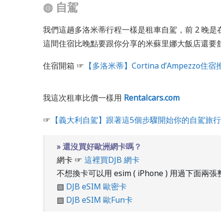
◍
自駕
我們這趟多洛米蒂行程一樣是租車自駕，前 2 晚是
這間住宿比晚點要跟你分享的米蘇里娜大飯店還要
住宿開箱 ☞
【多洛米蒂】Cortina d’Ampezzo住宿推薦﹕B
我這次租車比價一樣用
Rentalcars.com
☞
【義大利自駕】跟著這5個步驟開始你的自駕旅行
» 還沒買好歐洲網卡嗎？
網卡 ☞
這裡買DJB 網卡
不想換卡可以用 esim ( iPhone ) 用過下面
▧
DJB eSIM 歐密卡
▧
DJB eSIM 歐Fun卡