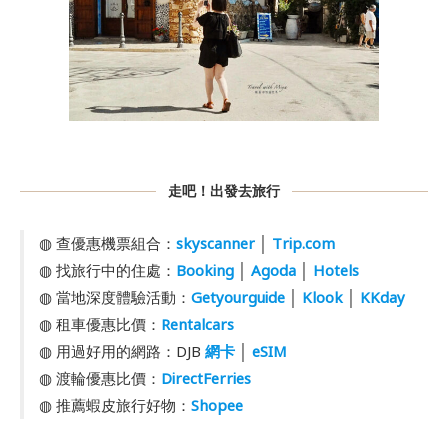
走吧！出發去旅行
◍ 查優惠機票組合：
skyscanner
│
Trip.com
◍ 找旅行中的住處：
Booking
│
Agoda
│
Hotels
◍ 當地深度體驗活動：
Getyourguide
│
Klook
│
KKday
◍ 租車優惠比價：
Rentalcars
◍ 用過好用的網路：DJB
網卡
│
eSIM
◍ 渡輪優惠比價：
DirectFerries
◍ 推薦蝦皮旅行好物：
Shopee