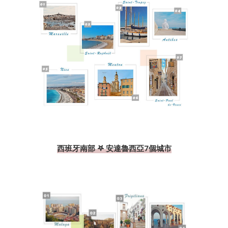
西班牙南部 𖤐 安達魯西亞7個城市