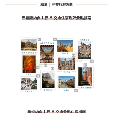
精選 │ 完整行程攻略
巴塞隆納自由行 𖤐 交通住宿近郊景點指南
維也納自由行 𖤐 交通景點住宿指南