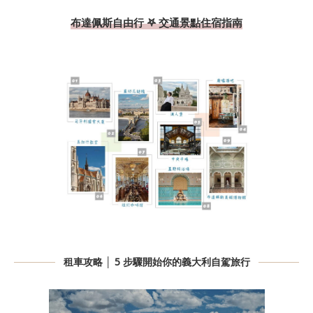
布達佩斯自由行 𖤐 交通景點住宿指南
租車攻略 │ 5 步驟開始你的義大利自駕旅行