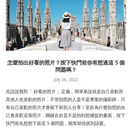
怎麼拍出好看的照片？按下快門前你有想過這 5 個
問題嗎？
July 26, 2022
先説說我對「 好看的照片 」定義﹐簡單來說就是自己喜歡而
其他人也喜歡的照片﹐不管拍照的人是不是專業的攝影師﹐只
有自己喜歡的照片才會留下和別人分享！至於為什麼拍照的自
己會喜歡這張照片﹐關鍵在於是不是拍到想捕捉的畫面﹐按下
快門前先想想下面這 5 個問題﹐能幫助你抓到訣竅。