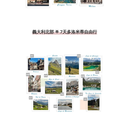
義大利北部 𖤐 7天多洛米蒂自由行