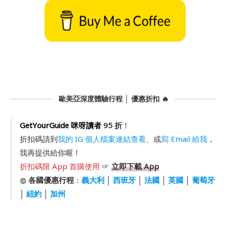
歐美亞深度體驗行程 │ 優惠折扣 🔥
GetYourGuide 咪呀讀者
95 折
！
折扣碼請到
我的 IG 個人檔案連結查看
、或
寫 Email 給我
，
我再提供給你喔！
折扣碼限 App 首購使用
☞
立即下載 App
◍
各國優惠行程
：
義大利
│
西班牙
│
法國
│
英國
│
葡萄牙
│
紐約
│
加州