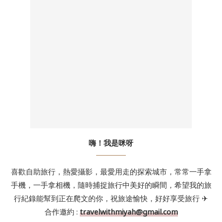
嗨！我是咪呀
喜歡自助旅行，熱愛攝影，最愛用走的探索城市，常常一手拿
手機，一手拿相機，隨時捕捉旅行中美好的瞬間，希望我的旅
行紀錄能幫到正在爬文的你，祝旅途愉快，好好享受旅行 ✈
合作邀約 :
travelwithmiyah@gmail.com