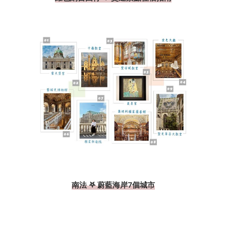
南法 𖤐 蔚藍海岸7個城市