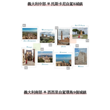
義大利中部 𖤐 托斯卡尼自駕8城鎮
義大利南部 𖤐 西西里自駕環島9個城鎮