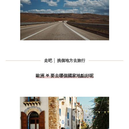
走吧 │ 挑個地方去旅行
歐洲 𖤐 要去哪個國家地點好呢