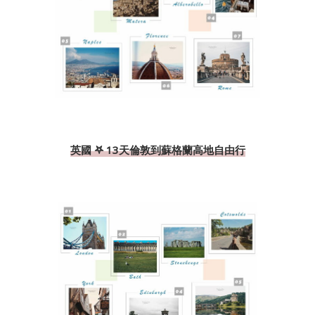
英國 𖤐 13天倫敦到蘇格蘭高地自由行