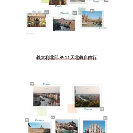
義大利北部 𖤐 11天北義自由行