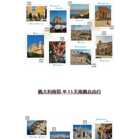
義大利南部 𖤐 11天南義自由行