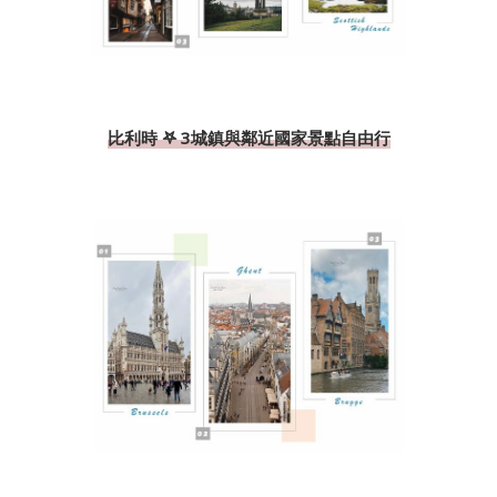
比利時 𖤐 3城鎮與鄰近國家景點自由行