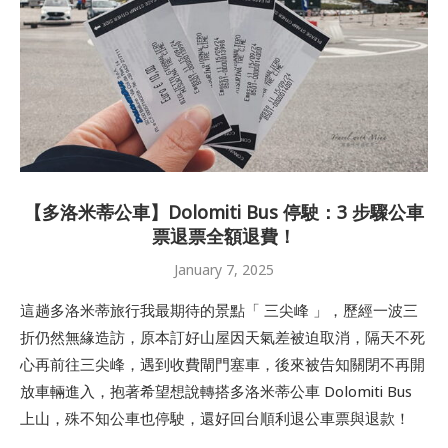
【多洛米蒂公車】Dolomiti Bus 停駛：3 步驟公車
票退票全額退費！
January 7, 2025
這趟多洛米蒂旅行我最期待的景點「 三尖峰 」，歷經一波三
折仍然無緣造訪，原本訂好山屋因天氣差被迫取消，隔天不死
心再前往三尖峰，遇到收費閘門塞車，後來被告知關閉不再開
放車輛進入，抱著希望想說轉搭多洛米蒂公車 Dolomiti Bus
上山，殊不知公車也停駛，還好回台順利退公車票與退款！