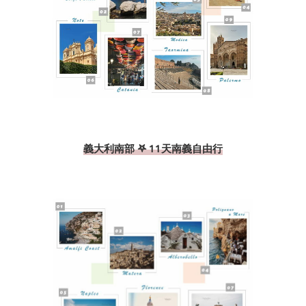
義大利南部 𖤐 11天南義自由行