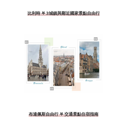
比利時 𖤐 3城鎮與鄰近國家景點自由行
布達佩斯自由行 𖤐 交通景點住宿指南