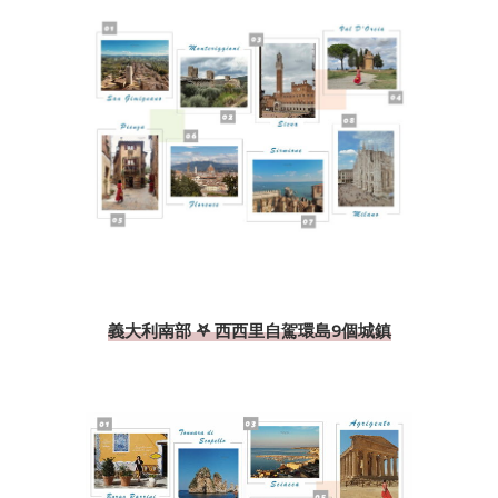
義大利南部 𖤐 西西里自駕環島9個城鎮