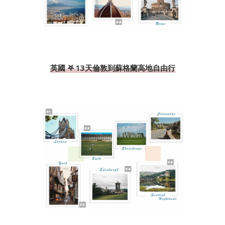
英國 𖤐 13天倫敦到蘇格蘭高地自由行