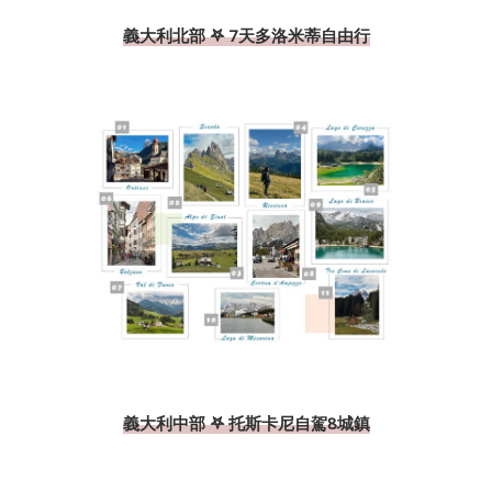
義大利北部 𖤐 7天多洛米蒂自由行
義大利中部 𖤐 托斯卡尼自駕8城鎮