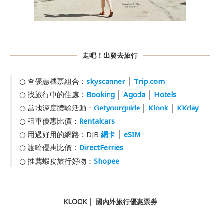
走吧！出發去旅行
◍ 查優惠機票組合：
skyscanner
│
Trip.com
◍ 找旅行中的住處：
Booking
│
Agoda
│
Hotels
◍ 當地深度體驗活動：
Getyourguide
│
Klook
│
KKday
◍ 租車優惠比價：
Rentalcars
◍ 用過好用的網路：DJB
網卡
│
eSIM
◍ 渡輪優惠比價：
DirectFerries
◍ 推薦蝦皮旅行好物：
Shopee
KLOOK │ 國內外旅行優惠票券