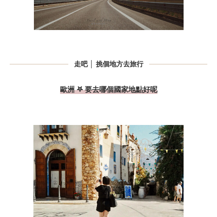
走吧 │ 挑個地方去旅行
歐洲 𖤐 要去哪個國家地點好呢