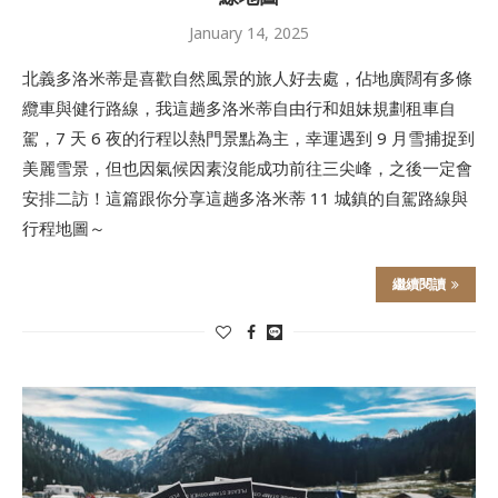
January 14, 2025
北義多洛米蒂是喜歡自然風景的旅人好去處，佔地廣闊有多條
纜車與健行路線，我這趟多洛米蒂自由行和姐妹規劃租車自
駕，7 天 6 夜的行程以熱門景點為主，幸運遇到 9 月雪捕捉到
美麗雪景，但也因氣候因素沒能成功前往三尖峰，之後一定會
安排二訪！這篇跟你分享這趟多洛米蒂 11 城鎮的自駕路線與
行程地圖～
繼續閱讀