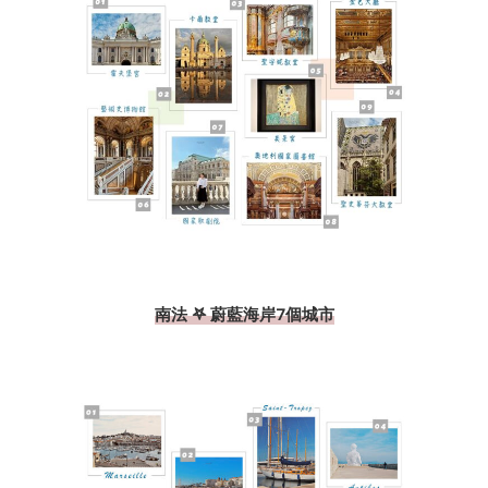
南法 𖤐 蔚藍海岸7個城市