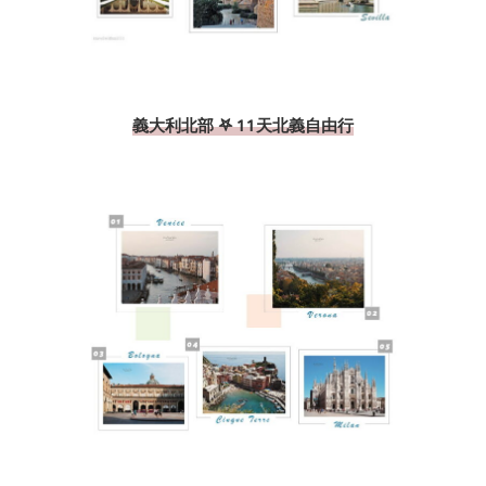
義大利北部 𖤐 11天北義自由行