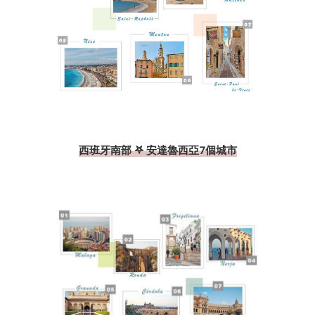
西班牙南部 𖤐 安達魯西亞7個城市