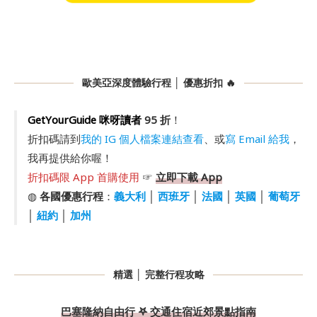
歐美亞深度體驗行程 │ 優惠折扣 🔥
GetYourGuide 咪呀讀者
95 折
！
折扣碼請到
我的 IG 個人檔案連結查看
、或
寫 Email 給我
，
我再提供給你喔！
折扣碼限 App 首購使用
☞
立即下載 App
◍
各國優惠行程
：
義大利
│
西班牙
│
法國
│
英國
│
葡萄牙
│
紐約
│
加州
精選 │ 完整行程攻略
巴塞隆納自由行 𖤐 交通住宿近郊景點指南