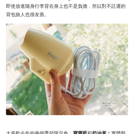
即使放進隨身行李背在身上也不是負擔﹐所以對不託運的
背包旅人也很友善。
太喜歡今年的兩個季節限定色﹕
寶寶藍
和
奶油黃
！實體顏