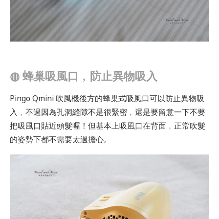
◍
蜂巢吸風口﹐防止異物吸入
Pingo Qmini 吹風機後方的蜂巢式吸風口可以防止異物吸
入﹐不過因為孔洞縫隙不是很緊密﹐還是要留意一下不要
把吸風口貼近頭髮喔！但基本上吸風口在背面﹐正常吹髮
的姿勢下都不需要太過擔心。