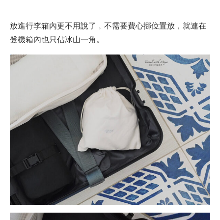
放進行李箱內更不用說了﹐不需要費心挪位置放﹐就連在
登機箱內也只佔冰山一角。