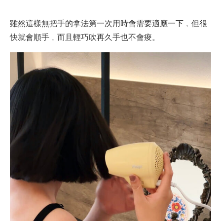
雖然這樣無把手的拿法第一次用時會需要適應一下﹐但很
快就會順手﹐而且輕巧吹再久手也不會痠。