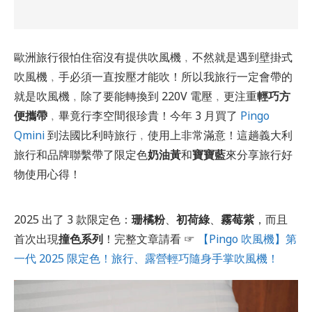
歐洲旅行很怕住宿沒有提供吹風機﹐不然就是遇到壁掛式
吹風機﹐手必須一直按壓才能吹！所以我旅行一定會帶的
就是吹風機﹐除了要能轉換到 220V 電壓﹐更注重
輕巧方
便攜帶
﹐畢竟行李空間很珍貴！今年 3 月買了
Pingo
Qmini
到法國比利時旅行﹐使用上非常滿意！這趟義大利
旅行和品牌聯繫帶了限定色
奶油黃
和
寶寶藍
來分享旅行好
物使用心得！
2025 出了 3 款限定色：
珊橘粉
、
初荷綠
、
霧莓紫
，而且
首次出現
撞色系列
！完整文章請看 ☞
【Pingo 吹風機】第
一代 2025 限定色！旅行、露營輕巧隨身手掌吹風機！