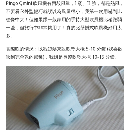
Pingo Qmini 吹風機有兩段風量﹐I 弱、II 強﹐都是熱風﹐
不要看它外型輕巧就誤以為風量很小﹐我第一次用嚇到比
想像中大！但如果跟一般家用的手持大型吹風機比稍微弱
一些﹐但旅行中非常夠用了！真的比壁掛式吹風機好用太
多。
實際吹的情況﹕以我短髮來說吹乾大概 5-10 分鐘 (我喜歡
吹到完全乾的那種)﹐我姐是長髮吹乾大概 10-15 分鐘。