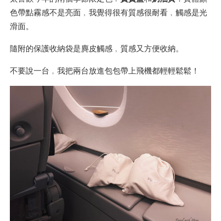
色帶點霧感不是亮面﹐我覺得很有質感很耐看﹐觸感是光
滑面。
隨附的保護收納袋是麂皮觸感﹐質感又方便收納。
不要說一台﹐我把兩台放進包包帶上飛機都輕輕鬆鬆！