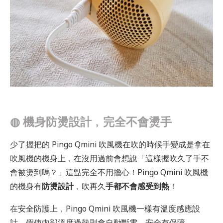
◍
機身防燙設計﹐完全不會燙手
少了握把的 Pingo Qmini 吹風機在吹的時候手變成是拿在
吹風機的機身上﹐在沒用過前會想說「這樣握吹久了手不
會被燙到嗎？」這點完全不用擔心！Pingo Qmini 吹風機
的機身有
防燙設計
﹐吹再久
手都不會感受到熱
！
在安全防護上﹐Pingo Qmini 吹風機一樣有溫度感應設
計﹐假使內部溫度過熱則會自動斷電﹐安全有保障。