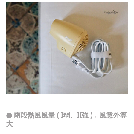
◍
兩段熱風風量 ( I弱、II強 )﹐風意外算
大