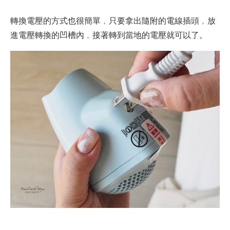
轉換電壓的方式也很簡單﹐只要拿出隨附的電線插頭﹐放
進電壓轉換的凹槽內﹐接著轉到當地的電壓就可以了。