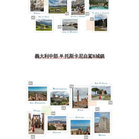
義大利中部 𖤐 托斯卡尼自駕8城鎮