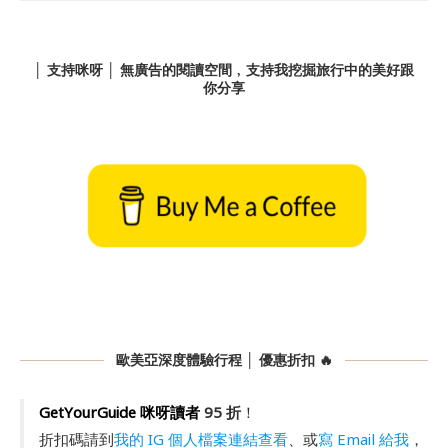
│ 支持咪呀 │ 無廣告的閱讀空間﹐支持我挖掘旅行中的美好跟
你分享
歐美亞深度體驗行程 │ 優惠折扣 🔥
GetYourGuide 咪呀讀者
95 折
！
折扣碼請到
我的 IG 個人檔案連結查看
、或
寫 Email 給我
，