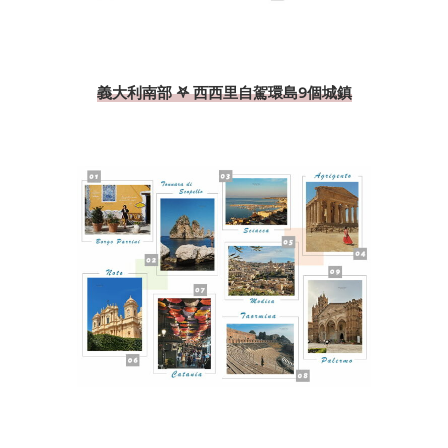
義大利南部 𖤐 西西里自駕環島9個城鎮