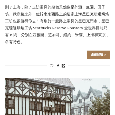
到了上海﹐除了走訪常見的幾個景點像是外灘、豫園、田子
坊、武康路之外﹐位於南京西路上的這家上海星巴克臻選烘焙
工坊也很值得你去！有別於一般路上常見的星巴克門市﹐星巴
克臻選烘焙工坊 Starbucks Reserve Roastery 全世界目前只
有 6 間﹐分別在西雅圖、芝加哥、紐約、米蘭、上海和東京﹐
各有特色。
繼續閱讀