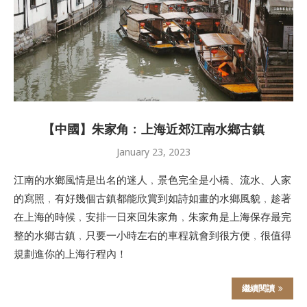
【中國】朱家角﹕上海近郊江南水鄉古鎮
January 23, 2023
江南的水鄉風情是出名的迷人﹐景色完全是小橋、流水、人家
的寫照﹐有好幾個古鎮都能欣賞到如詩如畫的水鄉風貌﹐趁著
在上海的時候﹐安排一日來回朱家角﹐朱家角是上海保存最完
整的水鄉古鎮﹐只要一小時左右的車程就會到很方便﹐很值得
規劃進你的上海行程內！
繼續閱讀