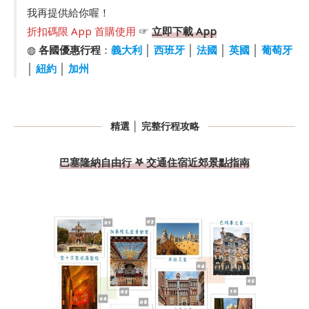
我再提供給你喔！
折扣碼限 App 首購使用
☞
立即下載 App
◍
各國優惠行程
：
義大利
│
西班牙
│
法國
│
英國
│
葡萄牙
│
紐約
│
加州
精選 │ 完整行程攻略
巴塞隆納自由行 𖤐 交通住宿近郊景點指南