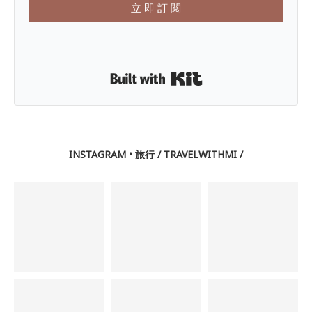
立 即 訂 閱
Built with Kit
INSTAGRAM • 旅行 / TRAVELWITHMI /