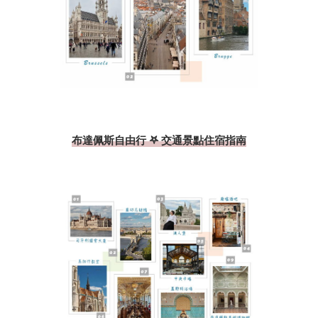
布達佩斯自由行 𖤐 交通景點住宿指南