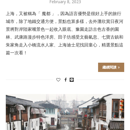
February 8, 2023
上海，又被稱為「 魔都 」，因為語言優勢是很好上手的旅行
城市，除了地鐵交通方便，景點也算多樣，去外灘欣賞日夜河
景將對岸陸家嘴景色一起收入眼底、豫園走訪古色古香的園
林、武康路漫步特色洋房、田子坊感受文藝氣息、七寶古鎮和
朱家角走入小橋流水人家、上海迪士尼找回童心，精選景點這
篇一次看！
繼續閱讀