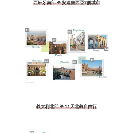
西班牙南部 𖤐 安達魯西亞7個城市
義大利北部 𖤐 11天北義自由行