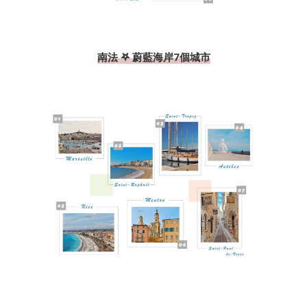
南法 𖤐 蔚藍海岸7個城市