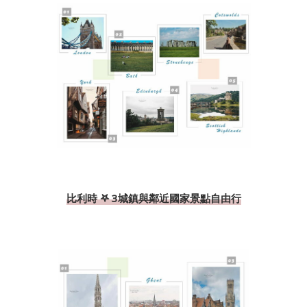
比利時 𖤐 3城鎮與鄰近國家景點自由行