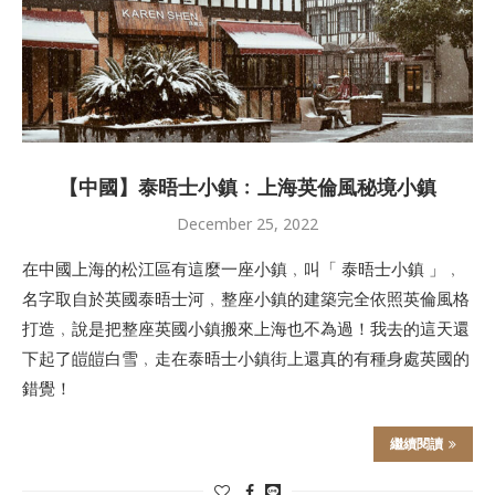
【中國】泰晤士小鎮﹕上海英倫風秘境小鎮
December 25, 2022
在中國上海的松江區有這麼一座小鎮﹐叫「 泰晤士小鎮 」﹐
名字取自於英國泰晤士河﹐整座小鎮的建築完全依照英倫風格
打造﹐說是把整座英國小鎮搬來上海也不為過！我去的這天還
下起了皚皚白雪﹐走在泰晤士小鎮街上還真的有種身處英國的
錯覺！
繼續閱讀