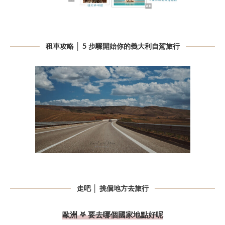
租車攻略 │ 5 步驟開始你的義大利自駕旅行
走吧 │ 挑個地方去旅行
歐洲 𖤐 要去哪個國家地點好呢