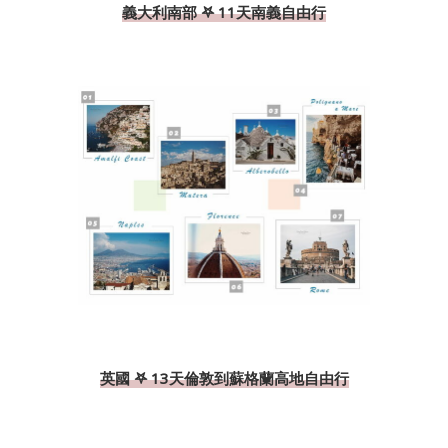
義大利南部 𖤐 11天南義自由行
英國 𖤐 13天倫敦到蘇格蘭高地自由行