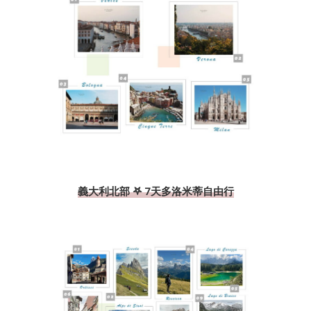
義大利北部 𖤐 7天多洛米蒂自由行