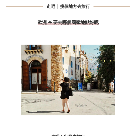
走吧 │ 挑個地方去旅行
歐洲 𖤐 要去哪個國家地點好呢