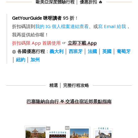
歐美亞深度體驗行程 │ 優惠折扣 🔥
GetYourGuide 咪呀讀者
95 折
！
折扣碼請到
我的 IG 個人檔案連結查看
、或
寫 Email 給我
，
我再提供給你喔！
折扣碼限 App 首購使用
☞
立即下載 App
◍
各國優惠行程
：
義大利
│
西班牙
│
法國
│
英國
│
葡萄牙
│
紐約
│
加州
精選 │ 完整行程攻略
巴塞隆納自由行 𖤐 交通住宿近郊景點指南