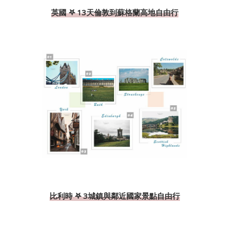
英國 𖤐 13天倫敦到蘇格蘭高地自由行
比利時 𖤐 3城鎮與鄰近國家景點自由行