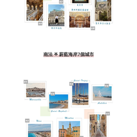
南法 𖤐 蔚藍海岸7個城市