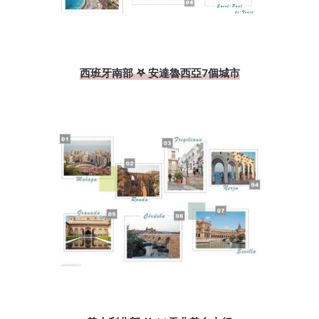
西班牙南部 𖤐 安達魯西亞7個城市