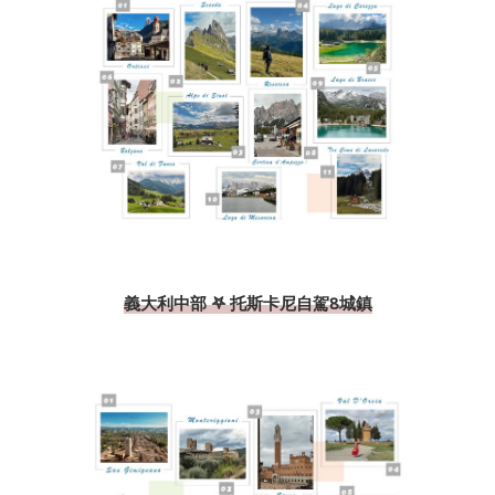
義大利中部 𖤐 托斯卡尼自駕8城鎮