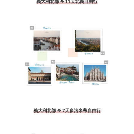
義大利北部 𖤐 11天北義自由行
義大利北部 𖤐 7天多洛米蒂自由行