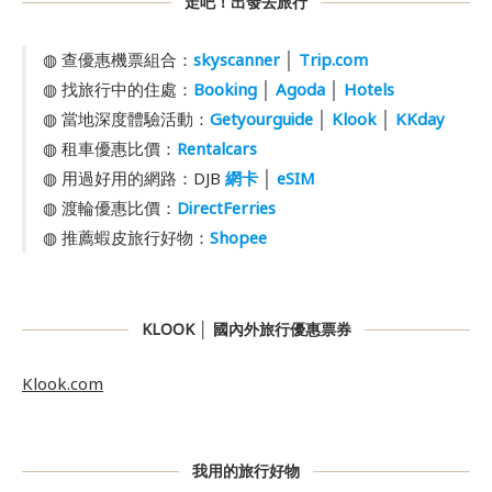
走吧！出發去旅行
◍ 查優惠機票組合：
skyscanner
│
Trip.com
◍ 找旅行中的住處：
Booking
│
Agoda
│
Hotels
◍ 當地深度體驗活動：
Getyourguide
│
Klook
│
KKday
◍ 租車優惠比價：
Rentalcars
◍ 用過好用的網路：DJB
網卡
│
eSIM
◍ 渡輪優惠比價：
DirectFerries
◍ 推薦蝦皮旅行好物：
Shopee
KLOOK │ 國內外旅行優惠票券
Klook.com
我用的旅行好物