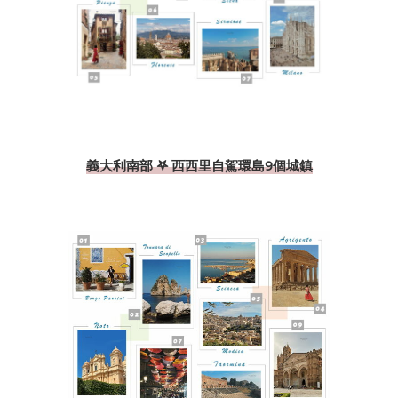
義大利南部 𖤐 西西里自駕環島9個城鎮