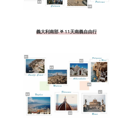
義大利南部 𖤐 11天南義自由行