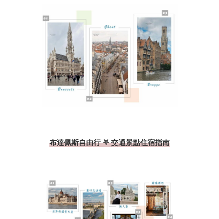
布達佩斯自由行 𖤐 交通景點住宿指南