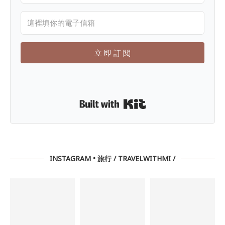
立 即 訂 閱
Built with Kit
INSTAGRAM • 旅行 / TRAVELWITHMI /