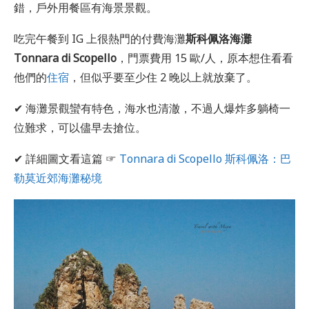
錯，戶外用餐區有海景景觀。
吃完午餐到 IG 上很熱門的付費海灘
斯科佩洛海灘
Tonnara di Scopello
，門票費用 15 歐/人，原本想住看看
他們的
住宿
，但似乎要至少住 2 晚以上就放棄了。
✔ 海灘景觀蠻有特色，海水也清澈，不過人爆炸多躺椅一
位難求，可以儘早去搶位。
✔ 詳細圖文看這篇 ☞
Tonnara di Scopello 斯科佩洛：巴
勒莫近郊海灘秘境