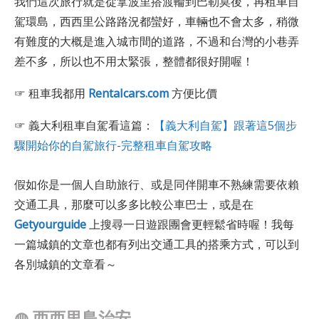
我們這次旅行就是從拿波里搭渡輪到巴勒莫後，再租車自
駕環島，西西里公路路況都蠻好，車輛也不會太多，稍微
有難度的大概是進入城市間的道路，不過和台灣的小巷弄
差不多，所以也不用太緊張，整體都很好開喔！
☞ 租車我都用
Rentalcars.com
方便比價
☞ 義大利租車自駕看這篇：
【義大利自駕】跟著這5個步
驟開始你的自駕旅行-完整租車自駕攻略
假如你是一個人自助旅行、或是同伴開車不熟練需要依賴
交通工具，那麼可以多多比較公車巴士，或是在
Getyourguide
上搜尋一日遊跟團會更輕鬆省時喔！我每
一篇城鎮的文章也都有列出交通工具的搭乘方式，可以到
各別城鎮的文章看～
◍
西西里島治安