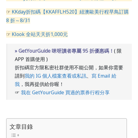
☞
KKday折扣碼【KKAFFLH520】紐澳歐美行程早鳥訂購
8 折～8/31
☞
Klook 全站天天折1,000元
» GetYourGuide 咪呀讀者專屬 95 折優惠碼！
( 限
APP 首購使用 )
折扣碼官方限私密社群使用不能公開，如果你需要
請到
我的 IG 個人檔案查看或私訊
、
寫 Email 給
我
，我再提供給你喔！
☞
我在 GetYourGuide 買過的票券行程分享
文章目錄