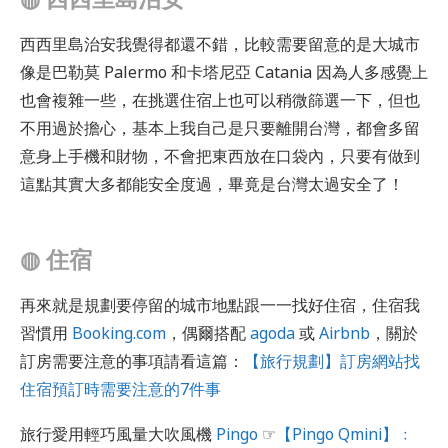
西西里島治安我覺得都還不錯，比較需要留意的是大城市
像是巴勒莫 Palermo 和卡塔尼亞 Catania 因為人多感覺上
也會複雜一些，在挑選住宿上也可以稍微篩選一下，但也
不用過於擔心，基本上我自己是只要離開台灣，都會多留
意身上手機和財物，不會把東西放在口袋內，只要有做到
這點其實大多都能安全度過，畢竟是台灣太過安全了！
◍
住宿
再來就是規劃要停留的城市地點跟一一找好住宿，住宿我
習慣用
Booking.com
，偶爾搭配
agoda
或
Airbnb
，關於
訂房需要注意的事項請看這篇：
【旅行規劃】訂房網站找
住宿預訂時需要注意的7件事
旅行愛用輕巧風量大吹風機
Pingo
☞
【Pingo Qmini】﹕