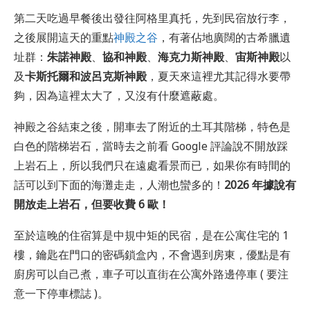
第二天吃過早餐後出發往阿格里真托，先到民宿放行李，
之後展開這天的重點
神殿之谷
，有著佔地廣闊的古希臘遺
址群：
朱諾神殿
、
協和神殿
、
海克力斯神殿
、
宙斯神殿
以
及
卡斯托爾和波呂克斯神殿
，夏天來這裡尤其記得水要帶
夠，因為這裡太大了，又沒有什麼遮蔽處。
神殿之谷結束之後，開車去了附近的土耳其階梯，特色是
白色的階梯岩石，當時去之前看 Google 評論說不開放踩
上岩石上，所以我們只在遠處看景而已，如果你有時間的
話可以到下面的海灘走走，人潮也蠻多的！
2026 年據說有
開放走上岩石，但要收費 6 歐！
至於這晚的住宿算是中規中矩的民宿，是在公寓住宅的 1
樓，鑰匙在門口的密碼鎖盒內，不會遇到房東，優點是有
廚房可以自己煮，車子可以直街在公寓外路邊停車 ( 要注
意一下停車標誌 )。