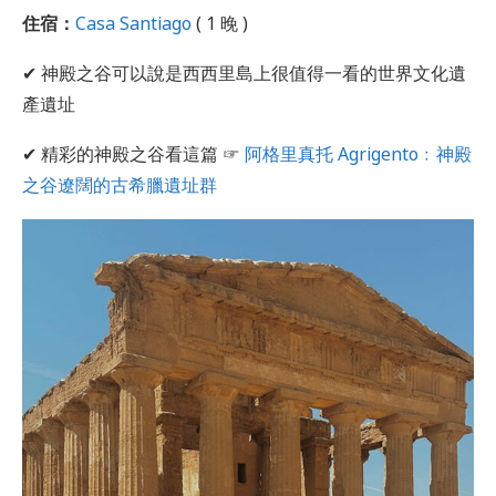
住宿：
Casa Santiago
( 1 晚 )
✔ 神殿之谷可以說是西西里島上很值得一看的世界文化遺
產遺址
✔ 精彩的神殿之谷看這篇 ☞
阿格里真托 Agrigento﹕神殿
之谷遼闊的古希臘遺址群