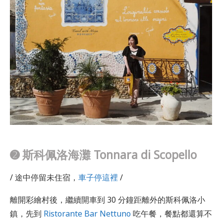
➋ 斯科佩洛海灘 Tonnara di Scopello
/ 途中停留未住宿，
車子停這裡
/
離開彩繪村後，繼續開車到 30 分鐘距離外的斯科佩洛小
鎮，先到
Ristorante Bar Nettuno
吃午餐，餐點都還算不