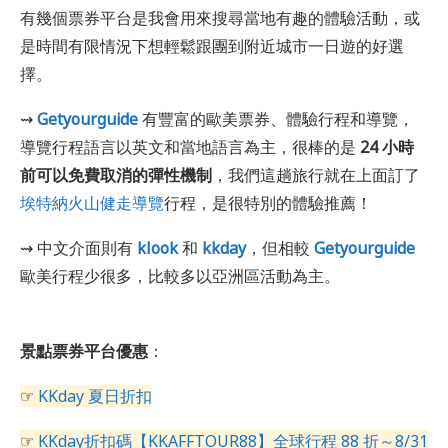
有幾個票券平台是我會用來搜尋當地有趣的體驗活動，或
是時間有限情況下想輕鬆跟團到附近城市一日遊的好選
擇。
⇝
Getyourguide
有豐富的歐美票券、體驗行程和導覽，
導覽行程語言以英文和當地語言為主，很棒的是
24 小時
前可以免費取消的彈性機制
，我們這趟旅行就在上面訂了
埃特納火山健走導覽
行程，是很特別的體驗推薦！
⇝ 中文介面則有
klook
和
kkday
，但相較
Getyourguide
歐美行程少很多，比較多以亞洲區活動為主。
景點票券平台優惠
：
☞
KKday 夏日折扣
☞
KKday折扣碼【KKAFFTOUR88】全球行程 88 折～8/31