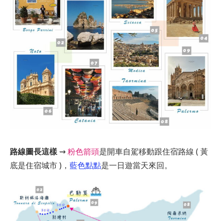
路線圖長這樣
⇝
粉色箭頭
是開車自駕移動跟住宿路線 ( 黃
底是住宿城市 )，
藍色點點
是一日遊當天來回。