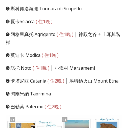
➋ 斯科佩洛海灘 Tonnara di Scopello
➌ 夏卡Sciacca
( 住1晚 )
➍ 阿格里真托 Agrigento
( 住1晚 )
│ 神殿之谷 + 土耳其階
梯
➎ 莫迪卡 Modica
( 住1晚 )
➏ 諾托 Noto
( 住1晚 )
│ 小漁村 Marzamemi
➐ 卡塔尼亞 Catania
( 住2晚 )
│ 埃特納火山 Mount Etna
➑ 陶爾米納 Taormina
➒ 巴勒莫 Palermo
( 住2晚 )