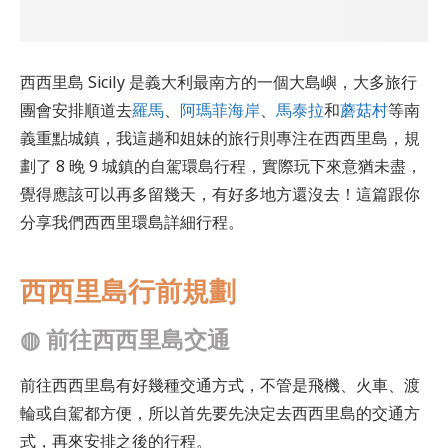
西西里島 Sicily 是義大利最南方的一個大島嶼，大多旅行
團會安排順道去
羅馬
、
阿瑪菲海岸
、
馬泰拉
和
蘑菇村
等南
義重點城鎮，我這趟和姐妹的旅行則專注在西西里島，規
劃了 8 晚 9 城鎮的自駕環島行程，實際玩下來意猶未盡，
覺得應該可以再多留幾天，有好多地方還沒去！這篇跟你
分享我們西西里環島詳細行程。
西西里島行前規劃
◍
前往西西里島交通
前往西西里島有好幾種交通方式，不管是飛機、火車、渡
輪或自駕都方便，所以首先要先決定去西西里島的交通方
式，再來安排之後的行程。