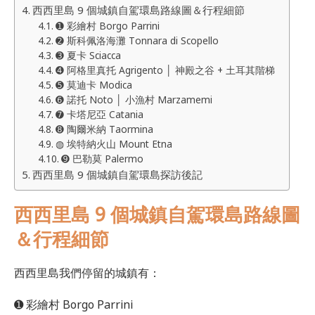
西西里島 9 個城鎮自駕環島路線圖＆行程細節
➊ 彩繪村 Borgo Parrini
➋ 斯科佩洛海灘 Tonnara di Scopello
➌ 夏卡 Sciacca
➍ 阿格里真托 Agrigento │ 神殿之谷 + 土耳其階梯
➎ 莫迪卡 Modica
➏ 諾托 Noto │ 小漁村 Marzamemi
➐ 卡塔尼亞 Catania
➑ 陶爾米納 Taormina
◍ 埃特納火山 Mount Etna
➒ 巴勒莫 Palermo
西西里島 9 個城鎮自駕環島探訪後記
西西里島 9 個城鎮自駕環島路線圖
＆行程細節
西西里島我們停留的城鎮有：
➊ 彩繪村 Borgo Parrini