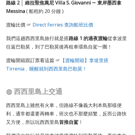
路線 2 │ 維拉聖焦萬尼 Villa S. Giovanni
⭤
東岸墨西拿
Messina
( 船程約 20 分鐘 )
渡輪比價 ☞
Direct Ferries 查詢船班比價
我們這趟西西里島旅行就是搭
路線 1 的過夜渡輪
從拿波里
往返巴勒莫，到了巴勒莫後再租車環島自駕一圈！
渡輪開箱跟訂票看這篇 ☞
【渡輪開箱】拿坡里搭
Tirrenia﹐睡醒就到西西里島巴勒莫！
◍
西西里島上交通
西西里島上雖然有火車，但路線不像義大利本島那樣便
利，通常都還要再轉車，班次也不那麼頻繁，反而公路快
又方便，所以玩西西里島
首推自駕
！