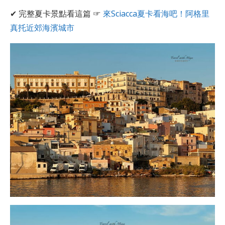
✔ 完整夏卡景點看這篇 ☞
來Sciacca夏卡看海吧！阿格里
真托近郊海濱城市