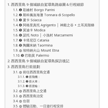
西西里島 9 個城鎮自駕環島路線圖＆行程細節
➊ 彩繪村 Borgo Parrini
➋ 斯科佩洛海灘 Tonnara di Scopello
➌ 夏卡 Sciacca
➍ 阿格里真托 Agrigento │ 神殿之谷 + 土耳其階梯
➎ 莫迪卡 Modica
➏ 諾托 Noto │ 小漁村 Marzamemi
➐ 卡塔尼亞 Catania
➑ 陶爾米納 Taormina
◍ 埃特納火山 Mount Etna
➒ 巴勒莫 Palermo
西西里島 9 個城鎮自駕環島探訪後記
西西里島行前規劃
◍ 前往西西里島交通
➊ 搭飛機：
➋ 搭火車：
➌ 搭渡輪：
◍ 西西里島上交通
◍ 西西里島治安
◍ 住宿
◍ 體驗活動、一日遊行程安排