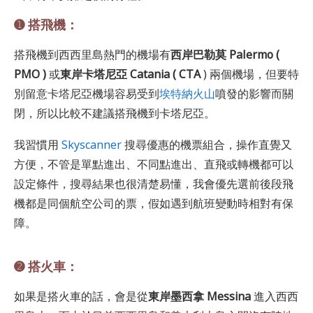
➊ 搭飛機：
搭飛機到西西里島熱門的機場有
西岸巴勒莫 Palermo (
PMO )
或
東岸卡塔尼亞 Catania ( CTA
) 兩個機場，但要特
別留意卡塔尼亞機場容易受到
埃特納火山
噴發的影響而關
閉，所以比較不建議搭飛機到卡塔尼亞。
我習慣用
Skyscanner
搜尋優惠的機票組合，操作直覺又
方便，不管是單點進出、不同點進出、直飛或轉機都可以
設定條件，搜尋結果也很清楚易懂，我會優先選前後段飛
機都是同個航空公司的票，假如遇到航班變動時相對有保
障。
➋ 搭火車：
如果是搭火車的話，會是從
東岸墨西拿
Messina
進入西西