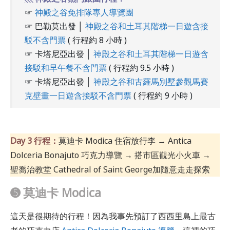
☞
神殿之谷免排隊專人導覽團
☞ 巴勒莫出發 │
神殿之谷和土耳其階梯一日遊含接
駁不含門票
( 行程約 8 小時 )
☞ 卡塔尼亞出發 │
神殿之谷和土耳其階梯一日遊含
接駁和早午餐不含門票
( 行程約 9.5 小時 )
☞ 卡塔尼亞出發 │
神殿之谷和古羅馬別墅參觀馬賽
克壁畫一日遊含接駁不含門票
( 行程約 9 小時 )
Day 3 行程：
莫迪卡 Modica 住宿放行李 → Antica
Dolceria Bonajuto 巧克力導覽 → 搭市區觀光小火車 →
聖喬治教堂 Cathedral of Saint George加隨意走走探索
➎ 莫迪卡 Modica
這天是很期待的行程！因為我事先預訂了西西里島上最古