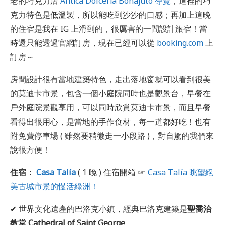
老的巧克力店
Antica Dolceria Bonajuto 導覽
，這裡的巧
克力特色是低溫製，所以能吃到沙沙的口感；再加上這晚
的住宿是我在 IG 上滑到的，很厲害的一間設計旅宿！當
時還只能透過官網訂房，現在已經可以從
booking.com
上
訂房～
房間設計很有當地建築特色，走出落地窗就可以看到很美
的莫迪卡市景，包含一個小庭院同時也是觀景台，早餐在
戶外庭院景觀享用，可以同時欣賞莫迪卡市景，而且早餐
看得出很用心，是當地的手作食材，每一道都好吃！也有
附免費停車場 ( 雖然要稍微走一小段路 )，對自駕的我們來
說很方便！
住宿：
Casa Talía
( 1 晚 ) 住宿開箱 ☞
Casa Talía 眺望絕
美古城市景的慢活綠洲！
✔ 世界文化遺產的巴洛克小鎮，經典巴洛克建築是
聖喬治
教堂 Cathedral of Saint George