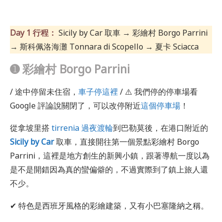
Day 1 行程：
Sicily by Car 取車 → 彩繪村 Borgo Parrini
→ 斯科佩洛海灘 Tonnara di Scopello → 夏卡 Sciacca
➊
彩繪村 Borgo Parrini
/ 途中停留未住宿，
車子停這裡
/ ⚠️ 我們停的停車場看
Google 評論說關閉了，可以改停附近
這個停車場
！
從拿坡里搭
tirrenia 過夜渡輪
到巴勒莫後，在港口附近的
Sicily by Car
取車，直接開往第一個景點彩繪村 Borgo
Parrini，這裡是地方創生的新興小鎮，跟著導航一度以為
是不是開錯因為真的蠻偏僻的，不過實際到了鎮上旅人還
不少。
✔ 特色是西班牙風格的彩繪建築，又有小巴塞隆納之稱。