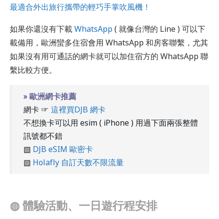
最適合外出旅行攜帶的輕巧手掌吹風機！
如果你還沒有下載
WhatsApp
( 就像台灣的 Line ) 可以下
載備用，歐洲蠻多住宿會用 WhatsApp 和房客聯繫，尤其
如果沒有用可通話的網卡就可以加住宿方的 WhatsApp 聯
繫比較方便。
» 歐洲網卡推薦
網卡 ☞
這裡買DJB 網卡
不想換卡可以用 esim ( iPhone ) 用過下面兩張整體
訊號都不錯
▧
DJB eSIM 歐密卡
▧
Holafly 自訂天數不限流量
◍
體驗活動、一日遊行程安排