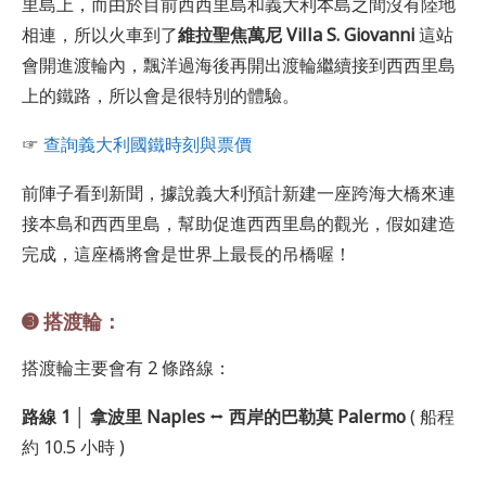
里島上，而由於目前西西里島和義大利本島之間沒有陸地
相連，所以火車到了
維拉聖焦萬尼 Villa S. Giovanni
這站
會開進渡輪內，飄洋過海後再開出渡輪繼續接到西西里島
上的鐵路，所以會是很特別的體驗。
☞
查詢義大利國鐵時刻與票價
前陣子看到新聞，據說義大利預計新建一座跨海大橋來連
接本島和西西里島，幫助促進西西里島的觀光，假如建造
完成，這座橋將會是世界上最長的吊橋喔！
➌ 搭渡輪：
搭渡輪主要會有 2 條路線：
路線 1
│
拿波里 Naples
⭤
西岸的巴勒莫
Palermo
( 船程
約 10.5 小時 )