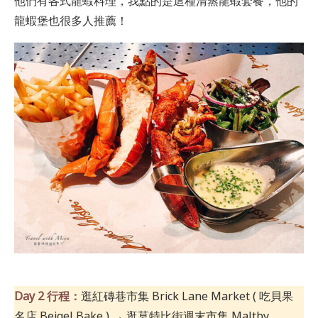
他們有各式龍蝦料理，我點的是這種清蒸龍蝦套餐，他的
龍蝦堡也很多人推薦！
Day 2 行程：
逛紅磚巷市集 Brick Lane Market ( 吃貝果
名店 Beigel Bake ) → 逛莫特比街週末市集 Maltby