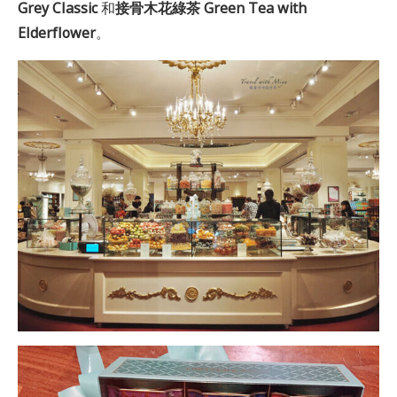
Grey Classic
和
接骨木花綠茶 Green Tea with
Elderflower
。