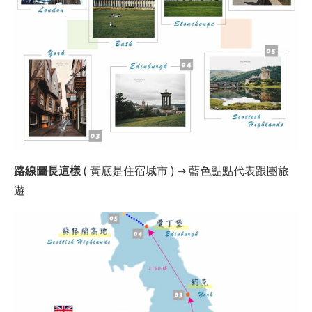
路線圖長這樣
( 黃底是住宿城市 ) ⇝ 藍色點點代表跟團旅
遊