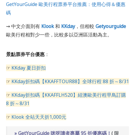
GetYourGuide 歐美行程票券平台推薦：使用心得＆優惠
碼
⇝ 中文介面則有
Klook
和
KKday
，但相較
Getyourguide
歐美行程相對少一些，比較多以亞洲區活動為主。
景點票券平台優惠
：
☞
KKday 夏日折扣
☞
KKday折扣碼【KKAFFTOUR88】全球行程 88 折～8/31
☞
KKday折扣碼【KKAFFLH520】紐澳歐美行程早鳥訂購
8 折～8/31
☞
Klook 全站天天折1,000元
» GetYourGuide 咪呀讀者專屬 95 折優惠碼！
( 限