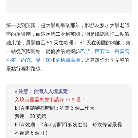
第一次到英國，是大學剛畢業那年，和朋友參加大學老師
辦的旅遊團，而這次第二次到英國，則是繼德國打工度假
結束後，展開自己 51 天在歐洲＋ 31 天在美國的獨旅，第
一站從英國開始，從倫敦沿途探訪
巴斯
、
巨石陣
、
科茲窩
小鎮
、
約克
、
愛丁堡
和
蘇格蘭高地
，這篇跟你分享完整的
景點行程和路線。
» 注意：台灣人入境規定
入境英國需事先申請好 ETA 喔！
ETA 申請審核時間：約需 3 個工作天
費用：20 英鎊
ETA 效期：2 年 ( 期間可多次進出，每次停留最長
不超過 6 個月 )