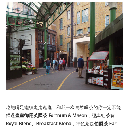
吃飽喝足繼續走走逛逛，和我一樣喜歡喝茶的你一定不能
錯過
皇室御用英國茶 Fortnum & Mason
，經典紅茶有
Royal Blend
、
Breakfast Blend
，特色茶是
伯爵茶
Earl