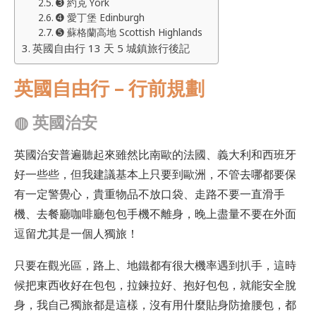
➌ 約克 York
➍ 愛丁堡 Edinburgh
➎ 蘇格蘭高地 Scottish Highlands
英國自由行 13 天 5 城鎮旅行後記
英國自由行 – 行前規劃
◍
英國治安
英國治安普遍聽起來雖然比南歐的法國、義大利和西班牙
好一些些，但我建議基本上只要到歐洲，不管去哪都要保
有一定警覺心，貴重物品不放口袋、走路不要一直滑手
機、去餐廳咖啡廳包包手機不離身，晚上盡量不要在外面
逗留尤其是一個人獨旅！
只要在觀光區，路上、地鐵都有很大機率遇到扒手，這時
候把東西收好在包包，拉鍊拉好、抱好包包，就能安全脫
身，我自己獨旅都是這樣，沒有用什麼貼身防搶腰包，都