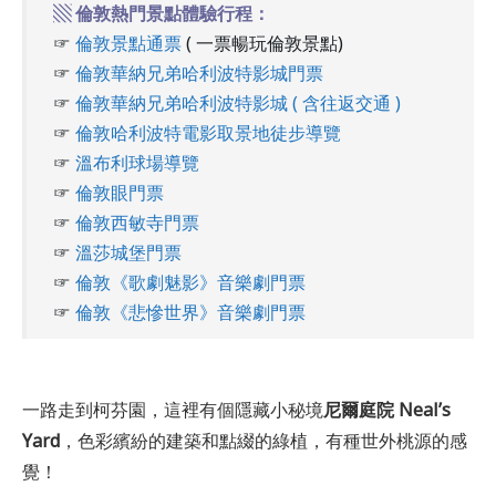
▧ 倫敦熱門景點體驗行程：
☞
倫敦景點通票
( 一票暢玩倫敦景點)
☞
倫敦華納兄弟哈利波特影城門票
☞
倫敦華納兄弟哈利波特影城 ( 含往返交通 )
☞
倫敦哈利波特電影取景地徒步導覽
☞
溫布利球場導覽
☞
倫敦眼門票
☞
倫敦西敏寺門票
☞
溫莎城堡門票
☞
倫敦《歌劇魅影》音樂劇門票
☞
倫敦《悲慘世界》音樂劇門票
一路走到柯芬園，這裡有個隱藏小秘境
尼爾庭院 Neal’s
Yard
，色彩繽紛的建築和點綴的綠植，有種世外桃源的感
覺！