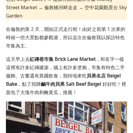
Street Market → 倫敦橋河畔走走 → 空中花園觀景台 Sky
Garden
在倫敦的第 2 天，開始正式走行程！由於之前第 1 次來的
時候一些大景點都參觀過，所以這次在倫敦我以探訪特色
市集為主。
這天早上去
紅磚巷市集 Brick Lane Market
，和名字一樣
這裡有許多紅磚建築，牆上有許多塗鴉，市集有特色二手
服飾、古董還有異國飲食，我特地來吃
貝果名店 Beigel
Bake
，點了招牌
鹹牛肉貝果 Salt Beef Beigel
好好吃
！裡
面包了大塊牛肉和醃黃瓜，推薦！