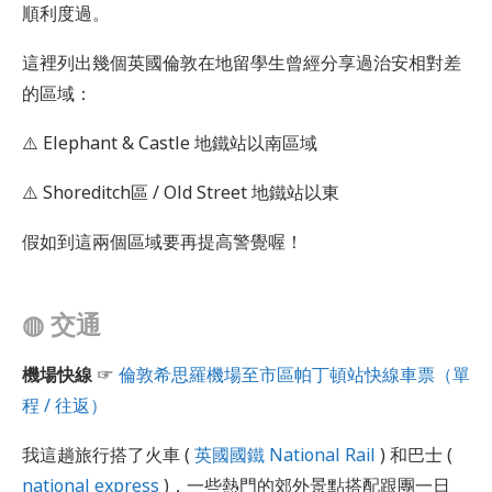
順利度過。
這裡列出幾個英國倫敦在地留學生曾經分享過治安相對差
的區域：
⚠️ Elephant & Castle 地鐵站以南區域
⚠️ Shoreditch區 / Old Street 地鐵站以東
假如到這兩個區域要再提高警覺喔！
◍
交通
機場快線
☞
倫敦希思羅機場至市區帕丁頓站快線車票（單
程 / 往返）
我這趟旅行搭了火車 (
英國國鐵 National Rail
) 和巴士 (
national express
)，一些熱門的郊外景點搭配跟團一日