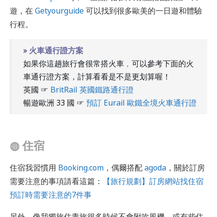
遊，在
Getyourguide
可以找到很多歐美的一日遊和體驗
行程。
» 火車通行證方案
如果你這趟旅行會很常搭火車﹐可以參考下面的火
車通行證方案，計算看看是不是更划算喔！
英國 ☞
BritRail 英國鐵路通行證
暢遊歐洲 33 國 ☞
預訂 Eurail 歐鐵全境火車通行證
◍
住宿
住宿我習慣用
Booking.com
，偶爾搭配
agoda
，關於訂房
需要注意的事項請看這篇：
【旅行規劃】訂房網站找住宿
預訂時需要注意的7件事
另外，像我獨旅住青旅很多時候不會附吹風機，或有些住