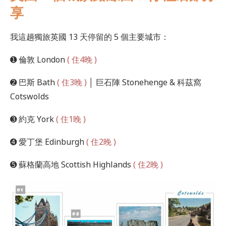
享
我這趟獨旅英國 13 天停留的 5 個主要城市：
➊ 倫敦 London
( 住4晚 )
➋ 巴斯 Bath
( 住3晚 )
│ 巨石陣 Stonehenge & 科茲窩
Cotswolds
➌ 約克 York
( 住1晚 )
➍ 愛丁堡 Edinburgh
( 住2晚 )
➎ 蘇格蘭高地 Scottish Highlands
( 住2晚 )