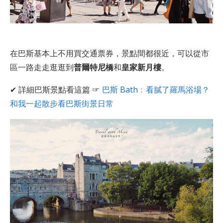
在巴斯基本上不用買交通票券，景點間都很近，可以從市
區一路走走逛逛到
普爾特尼橋
和
皇家新月樓
。
✔ 詳細巴斯景點看這篇 ☞
巴斯 Bath﹕看膩了羅馬浴場？
和我一起散步看巴斯街景日常