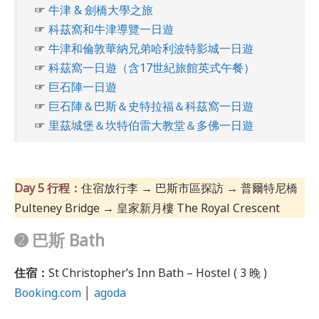
☞
牛津 & 劍橋大學之旅
☞
科茲窩和牛津導覽一日遊
☞
牛津和倫敦華納兄弟哈利波特影城一日遊
☞
科茲窩一日遊（含17世紀旅館英式午餐）
☞
巨石陣一日遊
☞
巨石陣＆巴斯＆史特拉福＆科茲窩一日遊
☞
里茲城堡＆坎特伯雷大教堂＆多佛一日遊
Day 5 行程：
住宿放行李 → 巴斯市區探訪 → 普爾特尼橋
Pulteney Bridge → 皇家新月樓 The Royal Crescent
➋ 巴斯 Bath
住宿：
St Christopher’s Inn Bath – Hostel ( 3 晚 )
Booking.com
│
agoda