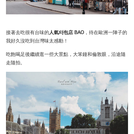
接著去吃很有台味的
人氣刈包店 BAO
，待在歐洲一陣子的
我好久沒吃到台灣味太感動！
吃飽喝足後繼續逛一些大景點，大笨鐘和倫敦眼，沿途隨
走隨拍。