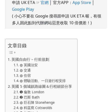
申請 UK ETA ☞
官網
│ 官方APP：
App Store
│
Google Play
( 小心不要在 Google 搜尋跟申請 UK ETA 喔，有很
多人因此點到代辦網站惡意收取 10 倍價差！)
文章目錄
英國自由行 – 行前規劃
◍ 英國治安
◍ 交通
◍ 住宿
◍ 體驗活動、一日遊行程安排
英國 5 個城鎮路線圖＆行程細節分享
➊ 倫敦 London
➋ 巴斯 Bath
◍ 巨石陣 Stonehenge
◍ 科茲窩 Cotswolds