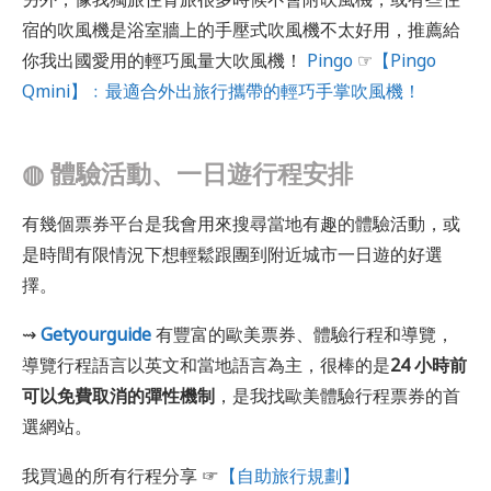
宿的吹風機是浴室牆上的手壓式吹風機不太好用，推薦給
你我出國愛用的輕巧風量大吹風機！
Pingo
☞
【Pingo
Qmini】﹕最適合外出旅行攜帶的輕巧手掌吹風機！
◍
體驗活動、一日遊行程安排
有幾個票券平台是我會用來搜尋當地有趣的體驗活動，或
是時間有限情況下想輕鬆跟團到附近城市一日遊的好選
擇。
⇝
Getyourguide
有豐富的歐美票券、體驗行程和導覽，
導覽行程語言以英文和當地語言為主，很棒的是
24 小時前
可以免費取消的彈性機制
，是我找歐美體驗行程票券的首
選網站。
我買過的所有行程分享 ☞
【自助旅行規劃】