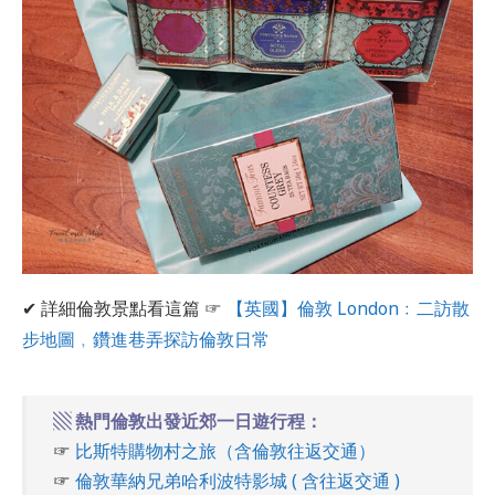
✔ 詳細倫敦景點看這篇 ☞
【英國】倫敦 London﹕二訪散
步地圖﹐鑽進巷弄探訪倫敦日常
▧ 熱門倫敦出發近郊一日遊行程：
☞
比斯特購物村之旅（含倫敦往返交通）
☞
倫敦華納兄弟哈利波特影城 ( 含往返交通 )