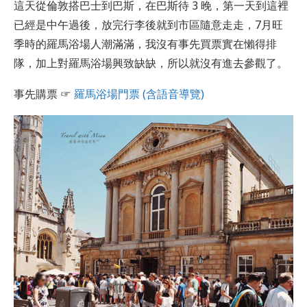
這天從倫敦搭巴士到巴斯，在巴斯待 3 晚，第一天到這裡
已經是中午過後，放完行李後就到市區隨意走走，7月旺
季時的羅馬浴場人潮滿滿，我沒有事先買票實在懶得排
隊，加上對羅馬浴場興致缺缺，所以就沒有進去參觀了。
事先購票 ☞
羅馬浴場門票 (含語音導覽)