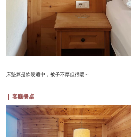
床墊算是軟硬適中，被子不厚但很暖～
❙ 客廳餐桌