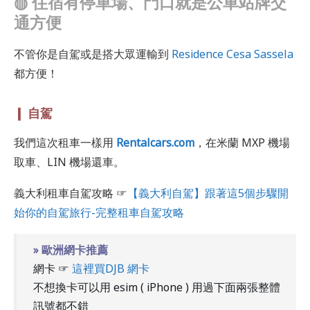
◍
住宿有停車場、門口就是公車站牌交
通方便
不管你是自駕或是搭大眾運輸到
Residence Cesa Sassela
都方便！
❙ 自駕
我們這次租車一樣用
Rentalcars.com
，在米蘭 MXP 機場
取車、LIN 機場還車。
義大利租車自駕攻略 ☞
【義大利自駕】跟著這5個步驟開
始你的自駕旅行-完整租車自駕攻略
» 歐洲網卡推薦
網卡 ☞
這裡買DJB 網卡
不想換卡可以用 esim ( iPhone ) 用過下面兩張整體
訊號都不錯