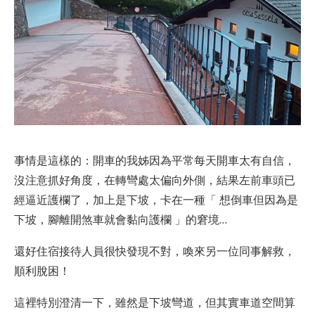
事情是這樣的：開車的我姊因為平常每天開車太有自信，
沒注意抓好角度，在轉彎處太偏向外側，結果左前車頭已
經逼近護欄了，加上是下坡，卡在一種「 想倒車但因為是
下坡，腳離開煞車就會黏向護欄 」的窘境…
還好住宿接待人員很快發現不對，喚來另一位同事解救，
順利脫困！
這裡特別澄清一下，雖然是下坡彎道，但其實車道空間算