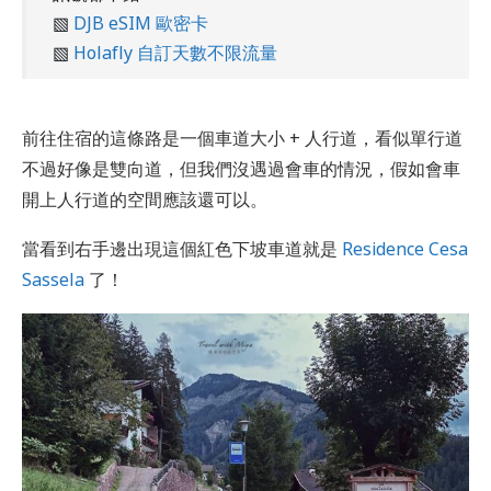
▧
DJB eSIM 歐密卡
▧
Holafly 自訂天數不限流量
前往住宿的這條路是一個車道大小 + 人行道，看似單行道
不過好像是雙向道，但我們沒遇過會車的情況，假如會車
開上人行道的空間應該還可以。
當看到右手邊出現這個紅色下坡車道就是
Residence Cesa
Sassela
了！