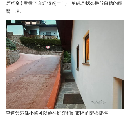
是寬裕 ( 看看下面這張照片！)，單純是我姊過於自信的虛
驚一場。
車道旁這條小路可以通往庭院和到市區的階梯捷徑