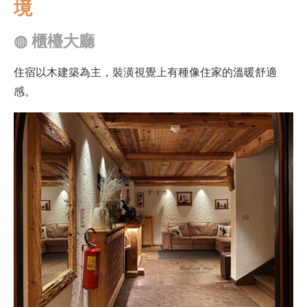
境
◍
櫃檯大廳
住宿以木建築為主，裝潢視覺上有種像住家的溫暖舒適
感。