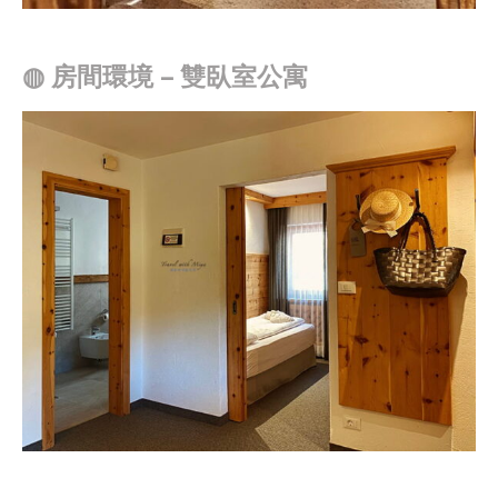
◍
房間環境 – 雙臥室公寓