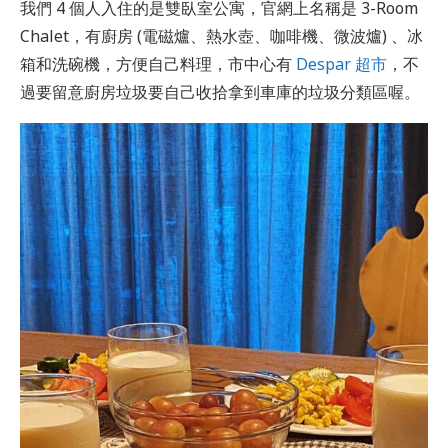
我們 4 個人入住的是雙臥室公寓，官網上名稱是 3-Room
Chalet，有廚房 (電磁爐、熱水壺、咖啡機、微波爐) 、冰
箱和洗碗機，方便自己料理，市中心有
Despar 超市
，不
過要留意廚房垃圾要自己收拾拿到車庫的垃圾分類區喔。