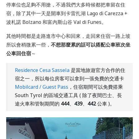
停車位也足夠不用搶，不過我們大多時候都把車留在住
宿，除了其中一天是開車到卡雷扎湖 Lago di Carezza +
波札諾 Bolzano 和富內斯山谷 Val di Funes。
其他時間都是走路進市中心和回來，走回來住宿一路上坡
所以會稍微累一些，
不想那麼累的話可以搭配公車班次坐
公車回住宿
～
Residence Cesa Sassela
是當地旅遊官方合作的住
宿之一，所以每位房客可以拿到一張免費的交通卡
Mobilcard / Guest Pass
，住宿期間可以免費搭乘
South Tyrol 的區域交通工具 ( 除了夜間巴士、長
途火車和管制期間的
444
、
439
、
442
公車 )。