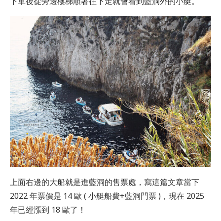
下車後從旁邊樓梯順著往下走就會看到藍洞外的小艇。
上面右邊的大船就是進藍洞的售票處，寫這篇文章當下
2022 年票價是 14 歐 ( 小艇船費+藍洞門票 )，現在 2025
年已經漲到 18 歐了！