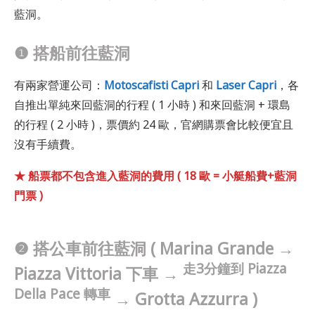
藍洞。
❶
搭船前往藍洞
有兩家營運公司：
Motoscafisti Capri
和
Laser Capri
，各
自推出單純來回藍洞的行程 ( 1 小時 ) 和來回藍洞 + 環島
的行程 ( 2 小時 )，票價約 24 歐，官網購票會比較便宜且
沒有手續費。
★ 船票都不包含進入藍洞的費用 ( 18 歐 = 小艇船費+藍洞
門票 )
❷ 搭公車前往藍洞
(
Marina Grande
→
走3分鐘到 Piazza
Piazza Vittoria 下車 →
Della Pace 轉車
→ Grotta Azzurra )