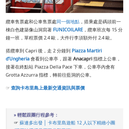
纜車售票處和公車售票處
同一個地點
，搭乘處是碼頭前一
棟白色建築像山洞寫著
FUNICOlLARE
，纜車班次每 15 分
鐘一班，單程票價 2.4 歐，大件行李須額外付 2.4 歐。
搭纜車到 Capri 後，走 2 分鐘到
Piazza Martiri
d’Ungheria
會看到公車亭，跟著
Anacapri
指標上公車，
接著在終點站 Piazza Della Pace 下車，公車亭內會有
Grotta Azzurra 指標，轉前往藍洞的公車。
☞
查詢卡布里島上最新交通資訊與票價
» 輕鬆跟團行程參考：
☞
蘇連多出發 │ 卡布里島遊船 12 人以下精緻小團