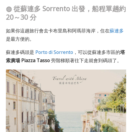
◍
從蘇連多 Sorrento 出發，船程單趟約
20～30 分
如果你這趟旅行會去卡布里島和阿瑪菲海岸，住在
蘇連多
是最方便的。
蘇連多碼頭是
Porto di Sorrento
，可以從蘇連多市區的
塔
索廣場 Piazza Tasso
旁階梯順著往下走就會到碼頭了。