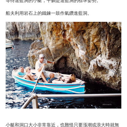
等待進藍洞的小艇，平躺是進藍洞的標準姿勢。
船夫利用岩石上的鐵鍊一鼓作氣鑽進藍洞。
小艇和洞口大小非常靠近，也難怪只要漲潮或浪大時就無