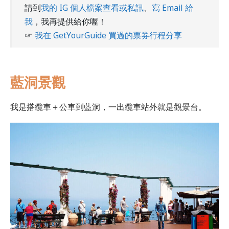
請到
我的 IG 個人檔案查看或私訊
、
寫 Email 給
我
，我再提供給你喔！
☞
我在 GetYourGuide 買過的票券行程分享
藍洞景觀
我是搭纜車＋公車到藍洞，一出纜車站外就是觀景台。