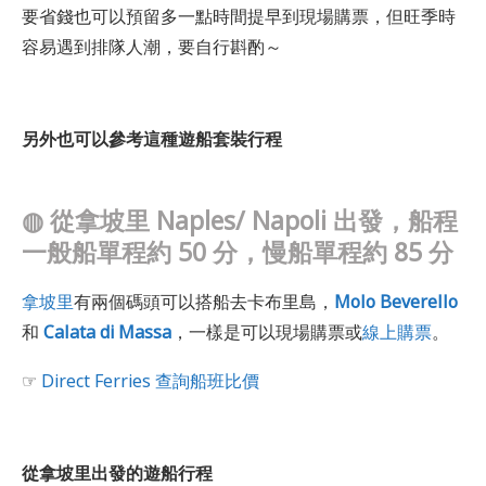
要省錢也可以預留多一點時間提早到現場購票，但旺季時
容易遇到排隊人潮，要自行斟酌～
另外也可以參考這種遊船套裝行程
◍
從拿坡里 Naples/ Napoli 出發，船程
一般船單程約 50 分
，
慢船單程約 85 分
拿坡里
有兩個碼頭可以搭船去卡布里島，
Molo Beverello
和
Calata di Massa
，一樣是可以現場購票或
線上購票
。
☞
Direct Ferries 查詢船班比價
從拿坡里出發的遊船行程