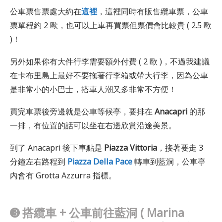
公車票售票處大約在
這裡
，這裡同時有販售纜車票，公車
票單程約 2 歐，也可以上車再買票但票價會比較貴 ( 2.5 歐
)！
另外如果你有大件行李需要額外付費 ( 2 歐 )，不過我建議
在卡布里島上最好不要拖著行李箱或帶大行李，因為公車
是非常小的小巴士，搭車人潮又多非常不方便！
買完車票後旁邊就是公車等候亭，要排在
Anacapri
的那
一排，有位置的話可以坐在右邊欣賞沿途美景。
到了 Anacapri 後下車點是
Piazza Vittoria
，接著要走 3
分鐘左右路程到
Piazza Della Pace
轉車到藍洞，公車亭
內會有 Grotta Azzurra 指標。
➌ 搭纜車 + 公車前往藍洞
(
Marina