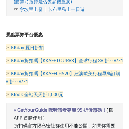
(購票時選擇是否要參觀藍洞)
☞
拿坡里出發 │ 卡布里島上一日遊
景點票券平台優惠
：
☞
KKday 夏日折扣
☞
KKday折扣碼【KKAFFTOUR88】全球行程 88 折～8/31
☞
KKday折扣碼【KKAFFLH520】紐澳歐美行程早鳥訂購
8 折～8/31
☞
Klook 全站天天折1,000元
» GetYourGuide 咪呀讀者專屬 95 折優惠碼！
( 限
APP 首購使用 )
折扣碼官方限私密社群使用不能公開，如果你需要