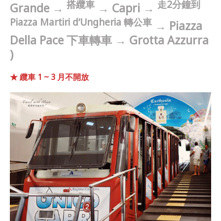
搭纜車
走2分鐘到
Grande
→
→
Capri →
Piazza Martiri d’Ungheria 轉公車
→ Piazza
Della Pace 下車轉車
→
Grotta Azzurra
)
★ 纜車 1 ~ 3 月不開放