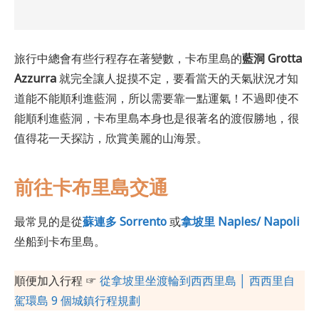
旅行中總會有些行程存在著變數，卡布里島的
藍洞 Grotta
Azzurra
就完全讓人捉摸不定，要看當天的天氣狀況才知
道能不能順利進藍洞，所以需要靠一點運氣！不過即使不
能順利進藍洞，卡布里島本身也是很著名的渡假勝地，很
值得花一天探訪，欣賞美麗的山海景。
前往卡布里島交通
最常見的是從
蘇連多 Sorrento
或
拿坡里 Naples/ Napoli
坐船到卡布里島。
順便加入行程 ☞
從拿坡里坐渡輪到西西里島 │ 西西里自
駕環島 9 個城鎮行程規劃