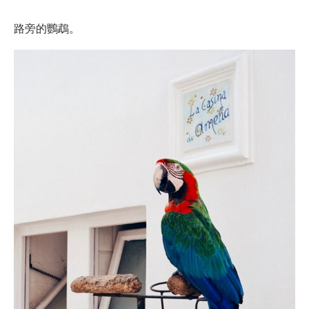
路旁的鸚鵡。