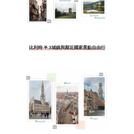
比利時 𖤐 3城鎮與鄰近國家景點自由行