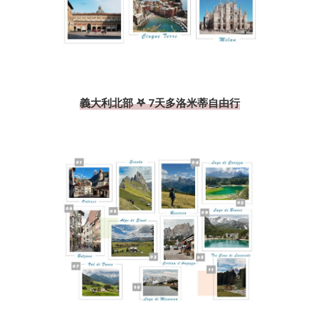
義大利北部 𖤐 7天多洛米蒂自由行