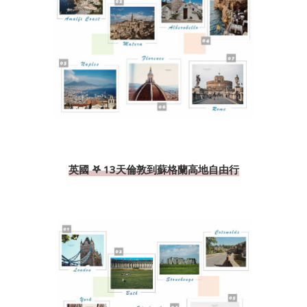
英國 𖤐 13天倫敦到蘇格蘭高地自由行