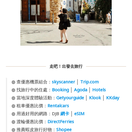
走吧！出發去旅行
◍ 查優惠機票組合：
skyscanner
│
Trip.com
◍ 找旅行中的住處：
Booking
│
Agoda
│
Hotels
◍ 當地深度體驗活動：
Getyourguide
│
Klook
│
KKday
◍ 租車優惠比價：
Rentalcars
◍ 用過好用的網路：DJB
網卡
│
eSIM
◍ 渡輪優惠比價：
DirectFerries
◍ 推薦蝦皮旅行好物：
Shopee