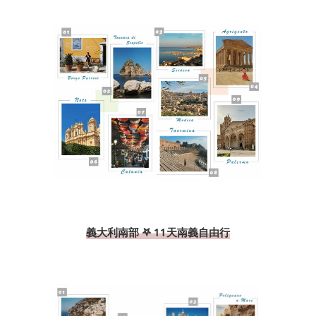
義大利南部 𖤐 11天南義自由行