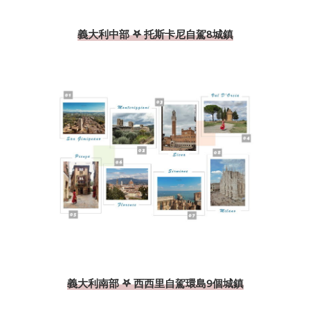
義大利中部 𖤐 托斯卡尼自駕8城鎮
義大利南部 𖤐 西西里自駕環島9個城鎮