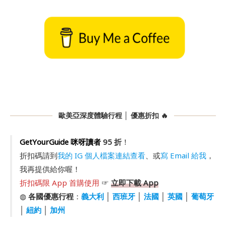
歐美亞深度體驗行程 │ 優惠折扣 🔥
GetYourGuide 咪呀讀者
95 折
！
折扣碼請到
我的 IG 個人檔案連結查看
、或
寫 Email 給我
，
我再提供給你喔！
折扣碼限 App 首購使用
☞
立即下載 App
◍
各國優惠行程
：
義大利
│
西班牙
│
法國
│
英國
│
葡萄牙
│
紐約
│
加州