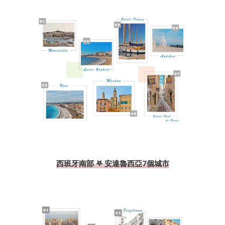
西班牙南部 𖤐 安達魯西亞7個城市