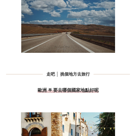
走吧 │ 挑個地方去旅行
歐洲 𖤐 要去哪個國家地點好呢