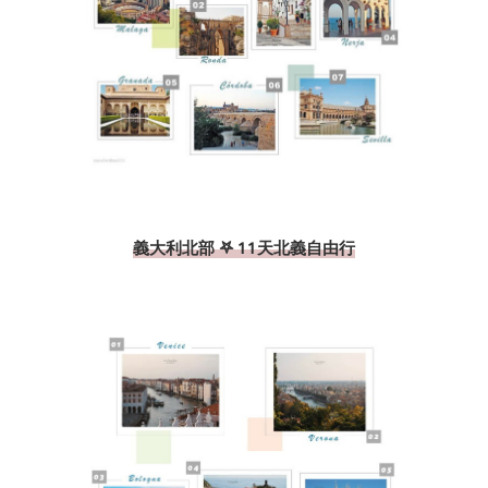
義大利北部 𖤐 11天北義自由行