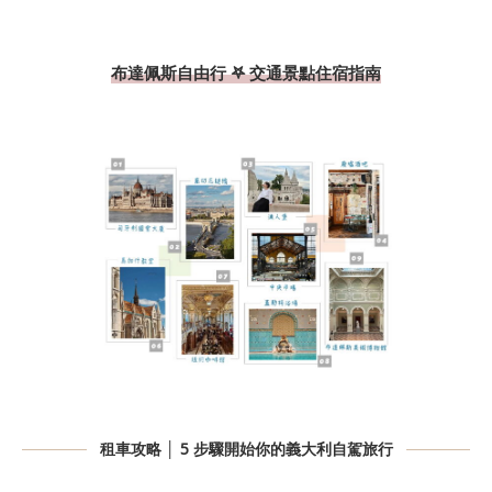
布達佩斯自由行 𖤐 交通景點住宿指南
租車攻略 │ 5 步驟開始你的義大利自駕旅行