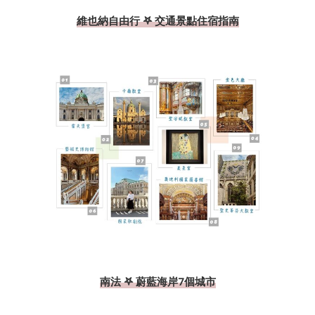
維也納自由行 𖤐 交通景點住宿指南
南法 𖤐 蔚藍海岸7個城市