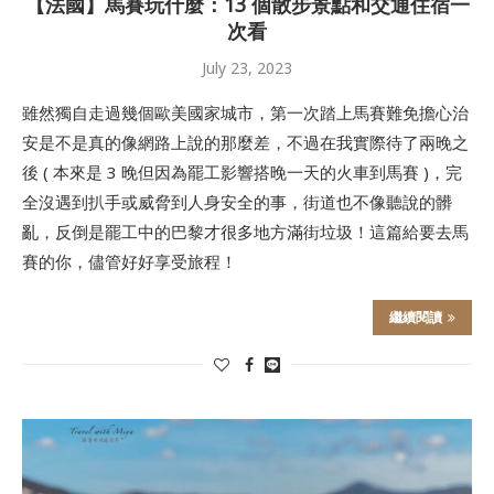
【法國】馬賽玩什麼：13 個散步景點和交通住宿一
次看
July 23, 2023
雖然獨自走過幾個歐美國家城市，第一次踏上馬賽難免擔心治
安是不是真的像網路上說的那麼差，不過在我實際待了兩晚之
後 ( 本來是 3 晚但因為罷工影響搭晚一天的火車到馬賽 )，完
全沒遇到扒手或威脅到人身安全的事，街道也不像聽說的髒
亂，反倒是罷工中的巴黎才很多地方滿街垃圾！這篇給要去馬
賽的你，儘管好好享受旅程！
繼續閱讀