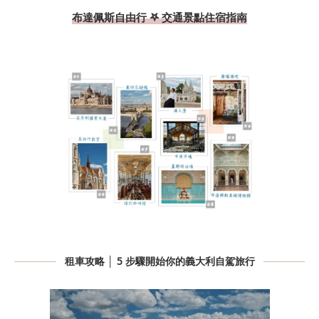
布達佩斯自由行 𖤐 交通景點住宿指南
租車攻略 │ 5 步驟開始你的義大利自駕旅行