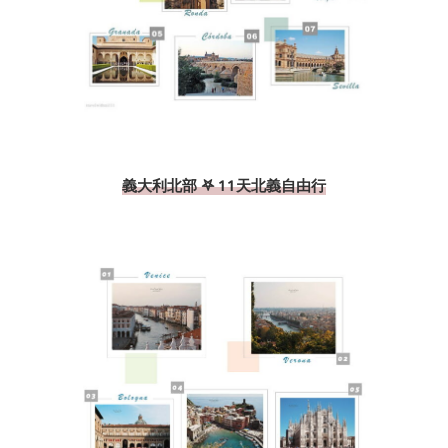
義大利北部 𖤐 11天北義自由行