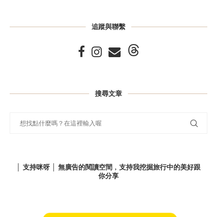
追蹤與聯繫
搜尋文章
│ 支持咪呀 │ 無廣告的閱讀空間﹐支持我挖掘旅行中的美好跟
你分享