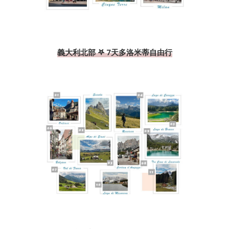
義大利北部 𖤐 7天多洛米蒂自由行