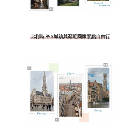
比利時 𖤐 3城鎮與鄰近國家景點自由行