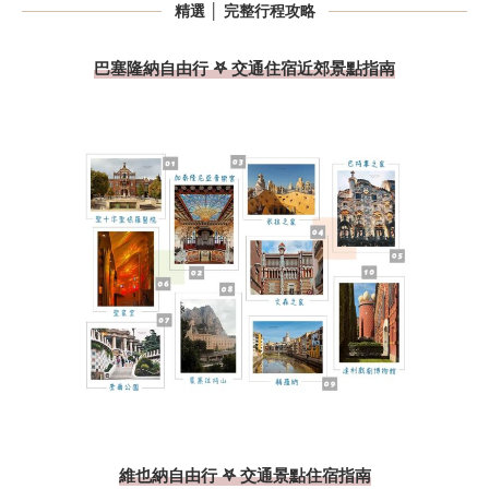
精選 │ 完整行程攻略
巴塞隆納自由行 𖤐 交通住宿近郊景點指南
維也納自由行 𖤐 交通景點住宿指南