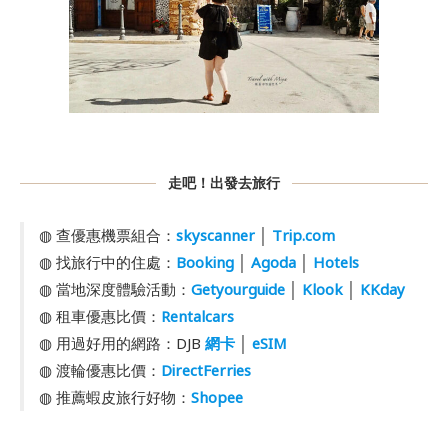
走吧！出發去旅行
◍ 查優惠機票組合：
skyscanner
│
Trip.com
◍ 找旅行中的住處：
Booking
│
Agoda
│
Hotels
◍ 當地深度體驗活動：
Getyourguide
│
Klook
│
KKday
◍ 租車優惠比價：
Rentalcars
◍ 用過好用的網路：DJB
網卡
│
eSIM
◍ 渡輪優惠比價：
DirectFerries
◍ 推薦蝦皮旅行好物：
Shopee