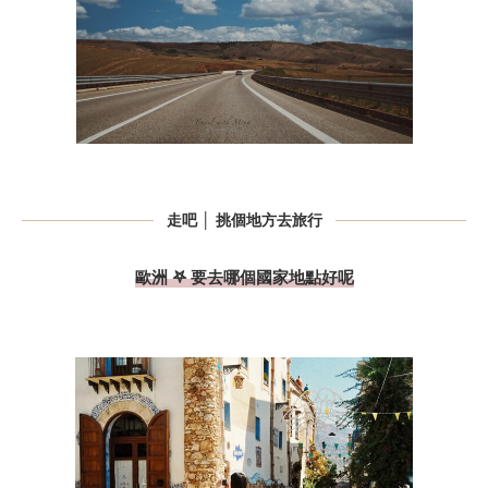
走吧 │ 挑個地方去旅行
歐洲 𖤐 要去哪個國家地點好呢