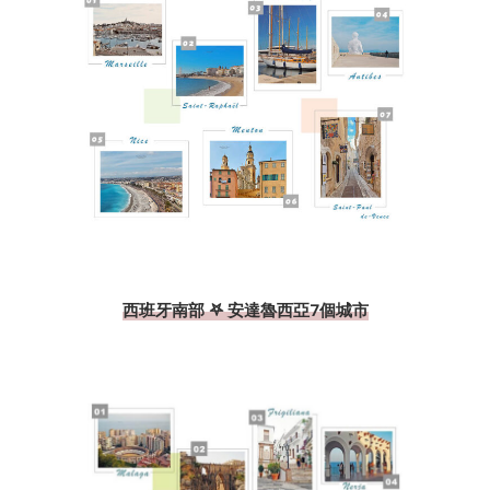
西班牙南部 𖤐 安達魯西亞7個城市