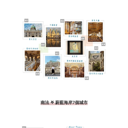
南法 𖤐 蔚藍海岸7個城市