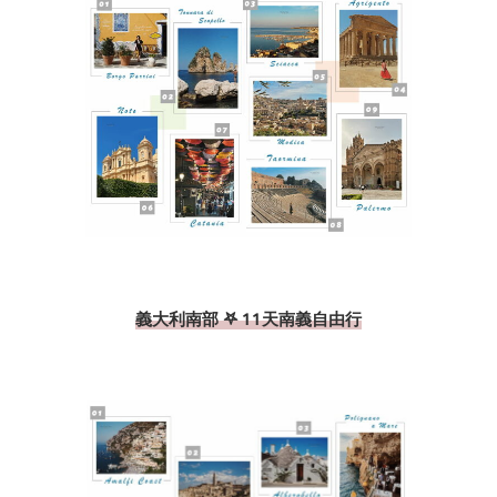
義大利南部 𖤐 11天南義自由行