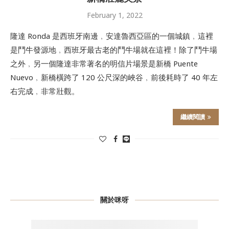
February 1, 2022
隆達 Ronda 是西班牙南邊﹐安達魯西亞區的一個城鎮﹐這裡
是鬥牛發源地﹐西班牙最古老的鬥牛場就在這裡！除了鬥牛場
之外﹐另一個隆達非常著名的明信片場景是新橋 Puente
Nuevo﹐新橋橫跨了 120 公尺深的峽谷﹐前後耗時了 40 年左
右完成﹐非常壯觀。
繼續閱讀
關於咪呀