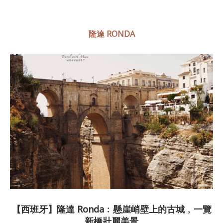
隆達 RONDA
【西班牙】隆達 Ronda﹕懸崖峭壁上的古城﹐一覽
新橋壯麗美景