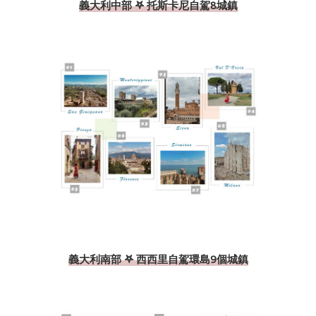
義大利中部 𖤐 托斯卡尼自駕8城鎮
義大利南部 𖤐 西西里自駕環島9個城鎮