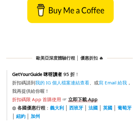
歐美亞深度體驗行程 │ 優惠折扣 🔥
GetYourGuide 咪呀讀者
95 折
！
折扣碼請到
我的 IG 個人檔案連結查看
、或
寫 Email 給我
，
我再提供給你喔！
折扣碼限 App 首購使用
☞
立即下載 App
◍
各國優惠行程
：
義大利
│
西班牙
│
法國
│
英國
│
葡萄牙
│
紐約
│
加州