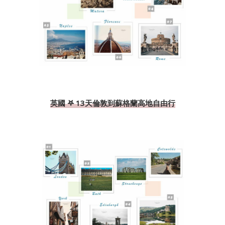
英國 𖤐 13天倫敦到蘇格蘭高地自由行