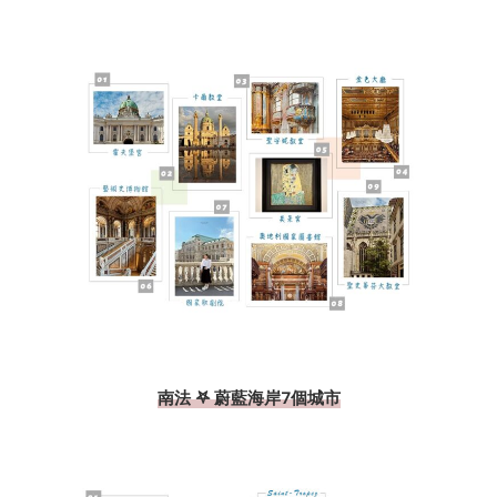
南法 𖤐 蔚藍海岸7個城市