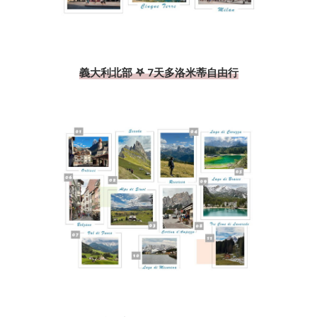
義大利北部 𖤐 7天多洛米蒂自由行