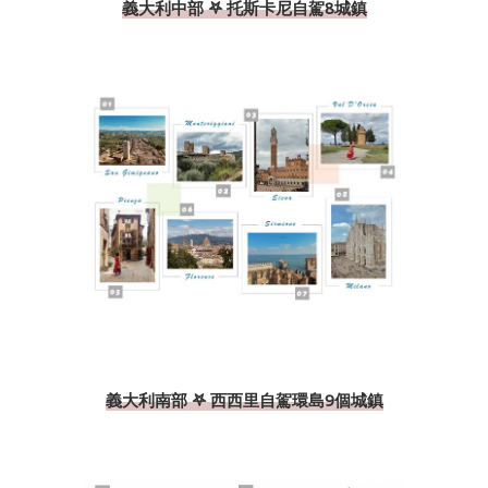
義大利中部 𖤐 托斯卡尼自駕8城鎮
義大利南部 𖤐 西西里自駕環島9個城鎮