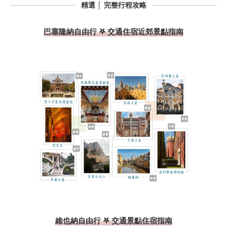
精選 │ 完整行程攻略
巴塞隆納自由行 𖤐 交通住宿近郊景點指南
維也納自由行 𖤐 交通景點住宿指南