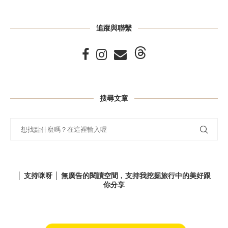
追蹤與聯繫
搜尋文章
│ 支持咪呀 │ 無廣告的閱讀空間﹐支持我挖掘旅行中的美好跟
你分享