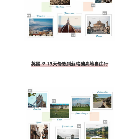
英國 𖤐 13天倫敦到蘇格蘭高地自由行