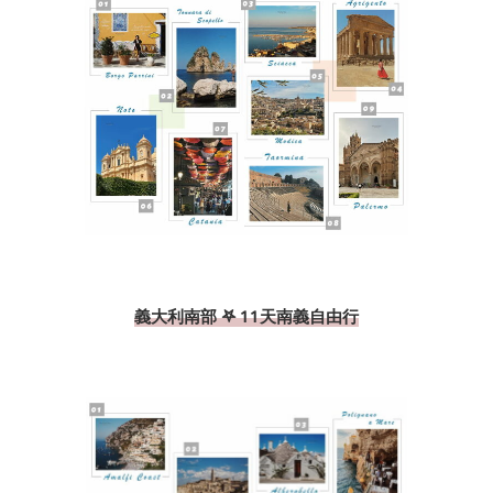
義大利南部 𖤐 11天南義自由行