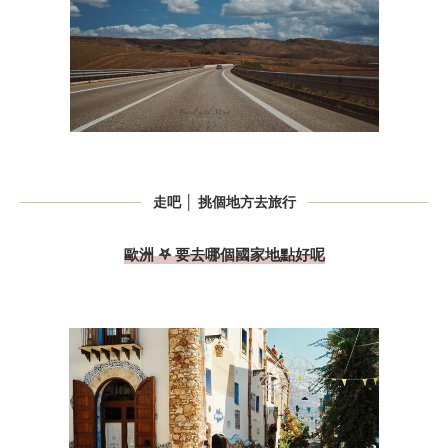
走吧 │ 挑個地方去旅行
歐洲 𖤐 要去哪個國家地點好呢