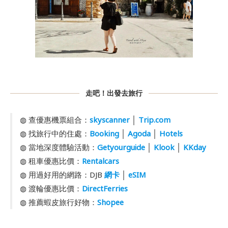
走吧！出發去旅行
◍ 查優惠機票組合：
skyscanner
│
Trip.com
◍ 找旅行中的住處：
Booking
│
Agoda
│
Hotels
◍ 當地深度體驗活動：
Getyourguide
│
Klook
│
KKday
◍ 租車優惠比價：
Rentalcars
◍ 用過好用的網路：DJB
網卡
│
eSIM
◍ 渡輪優惠比價：
DirectFerries
◍ 推薦蝦皮旅行好物：
Shopee