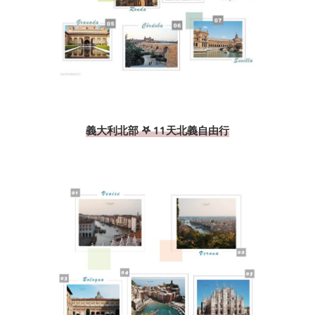
義大利北部 𖤐 11天北義自由行