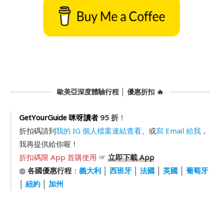
歐美亞深度體驗行程 │ 優惠折扣 🔥
GetYourGuide 咪呀讀者
95 折
！
折扣碼請到
我的 IG 個人檔案連結查看
、或
寫 Email 給我
，
我再提供給你喔！
折扣碼限 App 首購使用
☞
立即下載 App
◍
各國優惠行程
：
義大利
│
西班牙
│
法國
│
英國
│
葡萄牙
│
紐約
│
加州