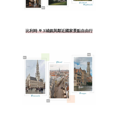
比利時 𖤐 3城鎮與鄰近國家景點自由行