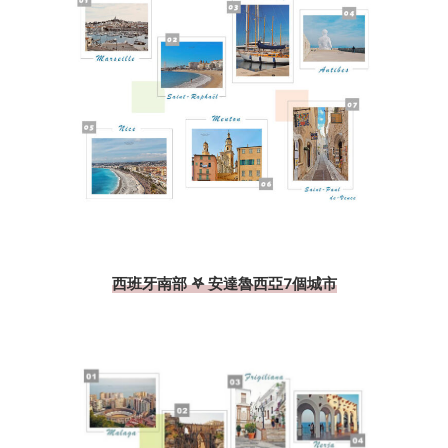
西班牙南部 𖤐 安達魯西亞7個城市