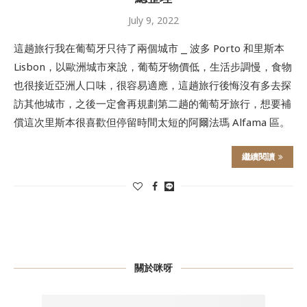
July 9, 2022
這趟旅行我在葡萄牙只待了兩個城市 ⎯ 波多 Porto 和里斯本
Lisbon，以歐洲城市來說，葡萄牙物價低，生活步調慢，食物
也很接近亞洲人口味，很容易適應，這趟旅行後悔沒有多去探
訪其他城市，之後一定會再規劃第二趟的葡萄牙旅行，想要補
償這次里斯本很喜歡但停留時間太短的阿爾法瑪 Alfama 區。
繼續閱讀
關於咪呀