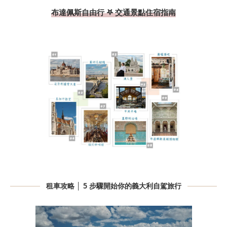
布達佩斯自由行 𖤐 交通景點住宿指南
租車攻略 │ 5 步驟開始你的義大利自駕旅行