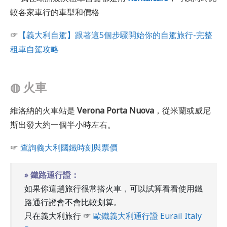
較各家車行的車型和價格
☞
【義大利自駕】跟著這5個步驟開始你的自駕旅行-完整
租車自駕攻略
◍
火車
維洛納的火車站是
Verona Porta Nuova
，從米蘭或威尼
斯出發大約一個半小時左右。
☞
查詢義大利國鐵時刻與票價
» 鐵路通行證：
如果你這趟旅行很常搭火車﹐可以試算看看使用鐵
路通行證會不會比較划算。
只在義大利旅行 ☞
歐鐵義大利通行證 Eurail Italy