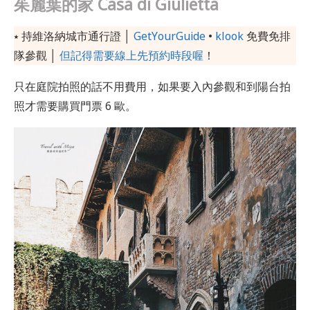
茱麗葉的家 Casa di Giulietta
⭑ 持維洛納城市通行證 │
GetYourGuide
•
klook
免費免排
隊參觀 │
但記得需要線上先預約時段喔
！
只在庭院拍照的話不用費用，如果要入內參觀和到陽台拍
照才需要購買門票 6 歐。