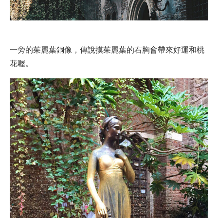
一旁的茱麗葉銅像，傳說摸茱麗葉的右胸會帶來好運和桃
花喔。