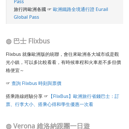
Pass
旅行跨歐洲各國 ☞
歐洲鐵路全境通行證 Eurail
Global Pass
◍
巴士 Flixbus
Flixbus 就像歐洲版的統聯，會往來歐洲各大城市或是觀
光小鎮，可以多比較看看，有時候車程和火車差不多但價
格便宜～
☞
查詢 Flixbus 時刻與票價
搭乘路線經驗分享 ☞
【FlixBus】歐洲旅行省錢巴士：訂
票、行李大小、搭乘心得和學生優惠一次看
◍
Verona 維洛納跟團一日遊