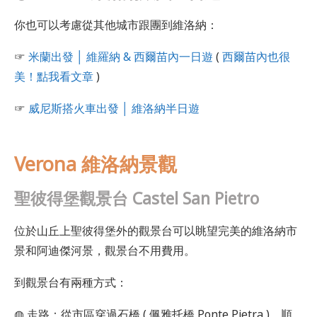
你也可以考慮從其他城市跟團到維洛納：
☞
米蘭出發 │ 維羅納 & 西爾苗內一日遊
(
西爾苗內也很
美！點我看文章
)
☞
威尼斯搭火車出發 │ 維洛納半日遊
Verona 維洛納景觀
聖彼得堡觀景台 Castel San Pietro
位於山丘上聖彼得堡外的觀景台可以眺望完美的維洛納市
景和阿迪傑河景，觀景台不用費用。
到觀景台有兩種方式：
◍ 走路：從市區穿過石橋 ( 佩雅托橋 Ponte Pietra )，順