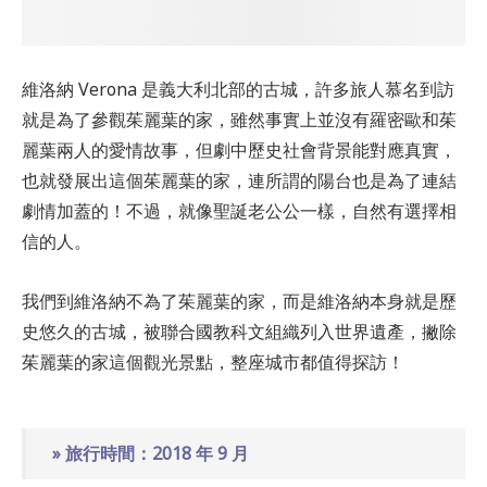
維洛納 Verona 是義大利北部的古城，許多旅人慕名到訪
就是為了參觀茱麗葉的家，雖然事實上並沒有羅密歐和茱
麗葉兩人的愛情故事，但劇中歷史社會背景能對應真實，
也就發展出這個茱麗葉的家，連所謂的陽台也是為了連結
劇情加蓋的！不過，就像聖誕老公公一樣，自然有選擇相
信的人。
我們到維洛納不為了茱麗葉的家，而是維洛納本身就是歷
史悠久的古城，被聯合國教科文組織列入世界遺產，撇除
茱麗葉的家這個觀光景點，整座城市都值得探訪！
» 旅行時間：2018 年 9 月