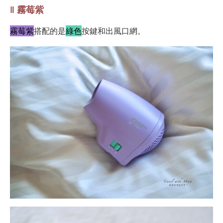
‖ 霧莓紫
霧莓紫
搭配的是
綠色
按鍵和出風口網。