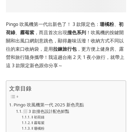
Pingo 吹風機第一代出新色了！ 3 款限定色：
珊橘粉
、
初
荷綠
、
霧莓紫
，而且首次出現
撞色系列
！吹風機的按鍵開
關和出風口網刻意跳色，顯得趣味活潑！收納方式不同以
往的束口收納袋，是用
拉鍊旅行包
，更方便上健身房、露
營和旅行隨身攜帶！我這趟台南 2 天 1 夜小旅行，就帶上
這 3 款限定新色跟你分享～
文章目錄
Pingo 吹風機第一代 2025 新色亮點
▨ 3 款撞色設計配色鮮豔
‖ 初荷綠
‖ 霧莓紫
‖ 珊橘粉