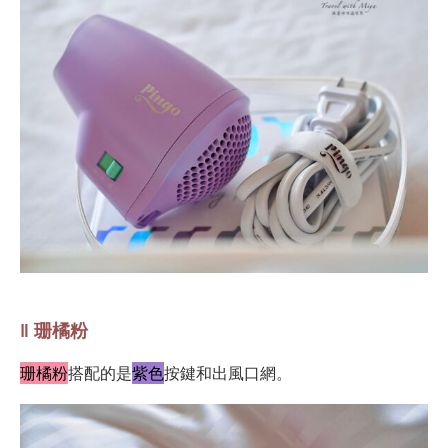
‖ 珊橘粉
珊橘粉
搭配的是
紫色
按鍵和出風口網。