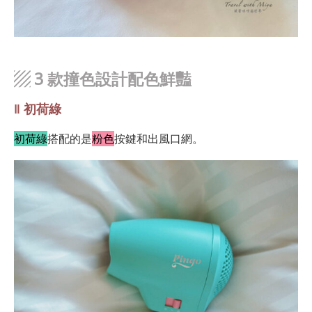
▨
3 款撞色設計配色鮮豔
‖ 初荷綠
初荷綠
搭配的是
粉色
按鍵和出風口網。