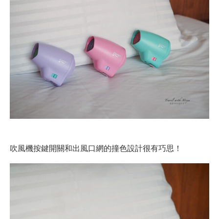
吹風機按鍵開關和出風口網的撞色設計很有巧思！