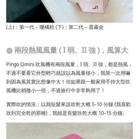
(上)：第一代 – 珊橘粉 (下)：第二代 – 晨霧金
◍
兩段熱風風量 ( I 弱、II 強 )，風算大
Pingo Qmini 吹風機有兩段風量，I 弱、II 強，都是熱風，
不過不要看它外型輕巧就誤以為風量很小，我第一次用嚇
到因為風其實比想像中大！但如果跟一般家用手持大型吹
風機比稍微小一些，不過旅行中非常夠用了！
實際吹的情況：以我短髮來說吹乾大概 5-10 分鐘 (我喜歡
吹到完全乾的那種)，我姐是長髮吹乾大概 10-15 分鐘。