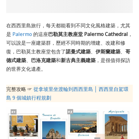
在西西里島旅行，每天都能看到不同文化風格建築，尤其
是
Palermo
的這座
巴勒莫主教座堂 Palermo Cathedral
，
可以說是一座建築群，歷經不同時期的增建、改建和修
復，巴勒莫主教座堂包含了
諾曼式建築
、
伊斯蘭建築
、
哥
德式建築
、
巴洛克建築
和
新古典主義建築
，是很值得探訪
的世界文化遺產。
完整攻略 ☞
從拿坡里坐渡輪到西西里島 │ 西西里自駕環
島 9 個城鎮行程規劃