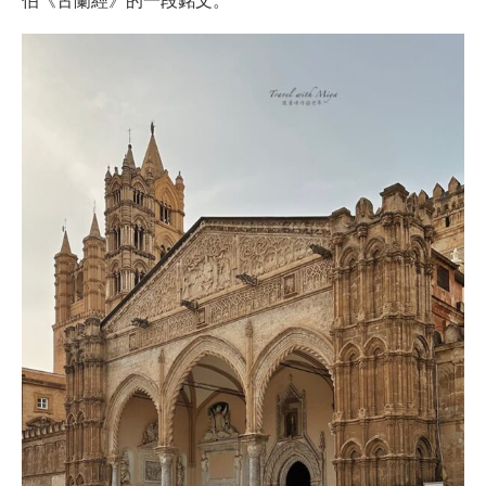
伯《古蘭經》的一段銘文。