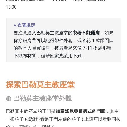
13:00
» 衣著規定
要注意進入巴勒莫主教座堂的
衣著不能露肩
，如果
你穿細肩帶可以記得帶件外套，或者花 1 歐跟門口
的教堂人員買披肩，披肩看起來像 7-11 提袋那種
不織布材質，但帶回家應該用不到…
探索巴勒莫主教座堂
◍
巴勒莫主教座堂外觀
巴勒莫主教座堂的正門是
加泰隆尼亞哥德式的門廊
，其中
一根柱子 (據資料看是正門左邊的柱子 ) 上還可以看到阿拉