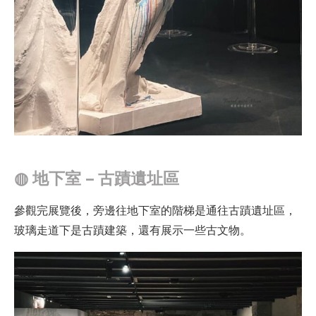
◍
地下室 – 古蹟遺址區
參觀完展覽後，旁邊往地下室的階梯是通往古蹟遺址區，
玻璃走道下是古蹟建築，還有展示一些古文物。