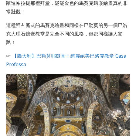
踏進帕拉提那禮拜堂，滿滿金色的馬賽克鑲嵌繪畫真的非
常壯觀！
這種拜占庭式的馬賽克繪畫和同樣在巴勒莫的另一個巴洛
克大理石鑲嵌教堂是完全不同的風格，但都同樣讓人驚
艷！
☞
【義大利】巴勒莫耶穌堂：絢麗絕美巴洛克教堂 Casa
Professa