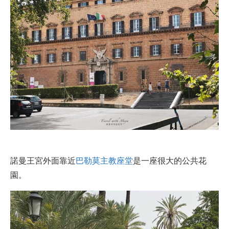
諾曼王宮外面靠近
巴勒莫主教座堂
是一座很大的公共花
園。