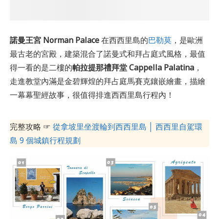
諾曼王宮 Norman Palace
在西西里島的
巴勒莫
，是歐洲
最古老的宮殿，建築混合了諾曼式和拜占庭式風格，最值
得一看的是二樓的
帕拉提那禮拜堂 Cappella Palatina
，
走進教堂內滿是金碧輝煌的拜占庭馬賽克鑲嵌繪畫，描繪
一幕幕聖經故事，很值得排進西西里島行程內！
完整攻略 ☞
從拿坡里坐渡輪到西西里島 │ 西西里自駕環
島 9 個城鎮行程規劃