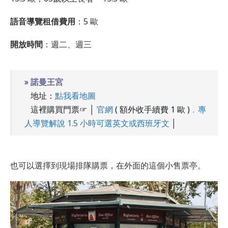
語音導覽租借費用
：5 歐
開放時間
：週二、週三
» 諾曼王宮
地址：
點我看地圖
這裡購買門票☞ │
官網
( 額外收手續費 1 歐 )﹒
專
人導覽解說 1.5 小時可選英文或西班牙文
│
也可以選擇到現場排隊購票，在外面的這個小售票亭。