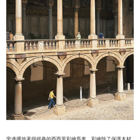
旁邊擺放著很經典的西西里彩繪馬車，彩繪除了保護木材