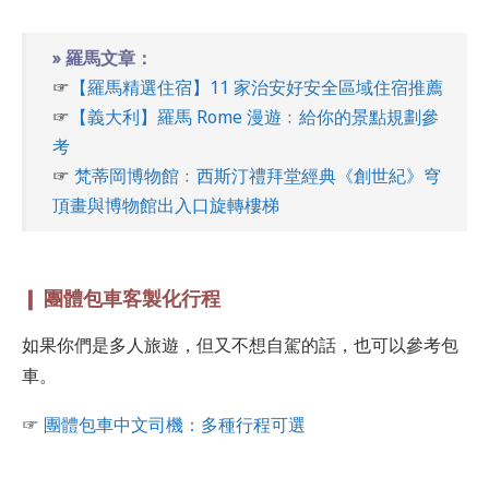
» 羅馬文章：
☞
【羅馬精選住宿】11 家治安好安全區域住宿推薦
☞
【義大利】羅馬 Rome 漫遊﹕給你的景點規劃參
考
☞
梵蒂岡博物館﹕西斯汀禮拜堂經典《創世紀》穹
頂畫與博物館出入口旋轉樓梯
❙ 團體包車客製化行程
如果你們是多人旅遊，但又不想自駕的話，也可以參考包
車。
☞
團體包車中文司機：多種行程可選