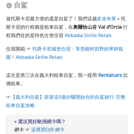
◍
自駕
遊托斯卡尼最方便的還是自駕了！我們這趟
多洛米蒂
＋托
斯卡尼的行程都是租車自駕，在
奧爾恰山谷 Val d’Orcia
行
程我們住的是特色古堡住宿
Abbadia Sicille Relais
住宿開箱 ☞
托斯卡尼城堡住宿：享受鄉村田野的寧靜氛
圍！Abbadia Sicille Relais
這次是第三次在義大利租車自駕，我一樣用
Rentalcars
比
價租車。
☞
【義大利自駕】跟著這5個步驟開始你的自駕旅行-完整
租車自駕攻略
» 還沒買好歐洲網卡嗎？
網卡 ☞
這裡買DJB 網卡