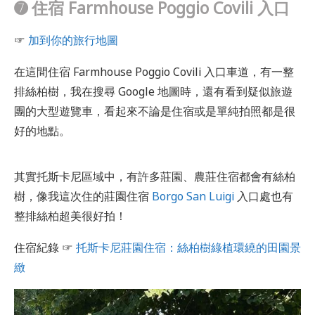
➐
住宿 Farmhouse Poggio Covili 入口
☞
加到你的旅行地圖
在這間住宿 Farmhouse Poggio Covili 入口車道，有一整
排絲柏樹，我在搜尋 Google 地圖時，還有看到疑似旅遊
團的大型遊覽車，看起來不論是住宿或是單純拍照都是很
好的地點。
其實托斯卡尼區域中，有許多莊園、農莊住宿都會有絲柏
樹，像我這次住的莊園住宿
Borgo San Luigi
入口處也有
整排絲柏超美很好拍！
住宿紀錄 ☞
托斯卡尼莊園住宿：絲柏樹綠植環繞的田園景
緻