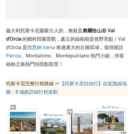
義大利托斯卡尼最吸引人的，無疑是
奧爾恰山谷 Val
d’Orcia
的鄉村田園景觀，矗立的絲柏樹是視野亮點！Val
d’Orcia 是
西恩納 Siena
南邊廣大的丘陵區域，值得探訪
Pienza
、Montalcino、Montepulciano 熱門小鎮，停靠
絲柏之路熱門拍照點取景！
托斯卡尼完整行程路線 ☞
【托斯卡尼自由行】自駕路線地
圖：8 城鎮詳細行程規劃