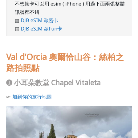
不想換卡可以用 esim ( iPhone ) 用過下面兩張整體
訊號都不錯
▧
DJB eSIM 歐密卡
▧
DJB eSIM 歐Fun卡
Val d’Orcia 奧爾恰山谷：絲柏之
路拍照點
➊
小耳朵教堂 Chapel Vitaleta
☞
加到你的旅行地圖