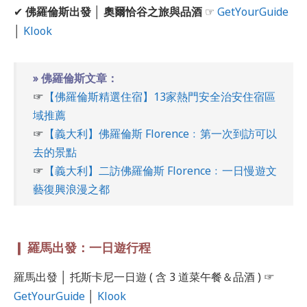
✔
佛羅倫斯出發 │ 奧爾恰谷之旅與品酒
☞
GetYourGuide
│
Klook
» 佛羅倫斯文章：
☞
【佛羅倫斯精選住宿】13家熱門安全治安住宿區
域推薦
☞
【義大利】佛羅倫斯 Florence﹕第一次到訪可以
去的景點
☞
【義大利】二訪佛羅倫斯 Florence﹕一日慢遊文
藝復興浪漫之都
❙ 羅馬出發：一日遊行程
羅馬出發 │ 托斯卡尼一日遊 ( 含 3 道菜午餐＆品酒 ) ☞
GetYourGuide
│
Klook