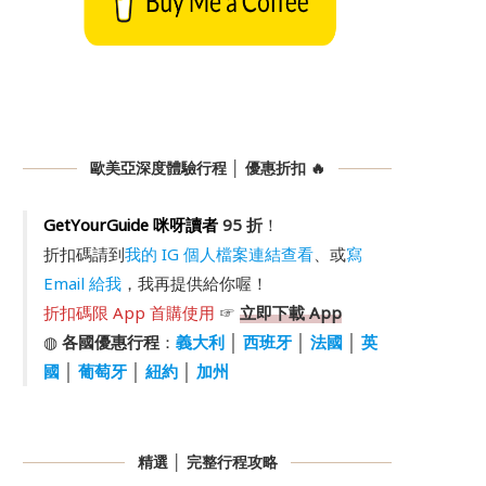
歐美亞深度體驗行程 │ 優惠折扣 🔥
GetYourGuide 咪呀讀者
95 折
！
折扣碼請到
我的 IG 個人檔案連結查看
、或
寫
Email 給我
，我再提供給你喔！
折扣碼限 App 首購使用
☞
立即下載 App
◍
各國優惠行程
：
義大利
│
西班牙
│
法國
│
英
國
│
葡萄牙
│
紐約
│
加州
精選 │ 完整行程攻略