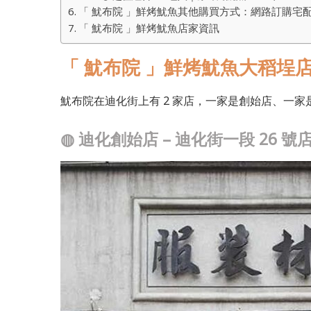
「 魷布院 」鮮烤魷魚其他購買方式：網路訂購宅
「 魷布院 」鮮烤魷魚店家資訊
「 魷布院 」鮮烤魷魚大稻埕
魷布院在迪化街上有 2 家店，一家是創始店、一
◍
迪化創始店 – 迪化街一段 26 號店 