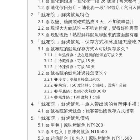
◍ 迪化創始店 – 迪化街一段 26 號店 ( 每天都有 )
◍ 迪化假日分店 – 迪化街一段144號店 ( 六日＆
「 魷布院 」鮮烤魷魚特色
◍ 以鹽、糖醃製乾式熟成 3 天，不加調味醬汁
◍ 現場大方給試吃～不強迫推銷，覺得好吃再買
◍ 現點現做！熱壓鮮烤魷魚膨起來的畫面超有趣
「 魷布院 」鮮烤魷魚 – 保存方式和冰過後怎麼吃
◍ 魷布院的魷魚保存方式＆可以保存多久？
❙ 常溫保存：放在通風的陰涼處可放 2 天
❙ 冷藏保存：可放 15 天
❙ 冷凍保存：可放 30 天
◍ 魷布院的魷魚冰過後怎麼吃？
➊ 冷食：冷藏直接拿出來吃
➋ 烤箱：150 度預熱 5 分鐘後，回烤 1 分鐘
➌ 平底鍋：乾鍋小火熱炒 30 秒
➍ 氣炸鍋：190 度烤 1 分鐘
「 魷布院 」鮮烤魷魚 – 旅人帶出國的台灣伴手禮
◍ 魷布院鮮烤魷魚：旅客帶出國保存方式指南
「 魷布院 」鮮烤魷魚價格
◍ 單包｜原味烤魷魚 NT$200
◍ 3 包入｜原味烤魷魚 NT$500
◍ 超值組合 10 包入｜原味烤魷魚 NT$1,600