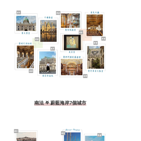
南法 𖤐 蔚藍海岸7個城市