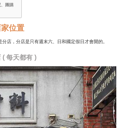
配、團購
店家位置
家是分店，分店是只有週末六、日和國定假日才會開的。
( 每天都有 )