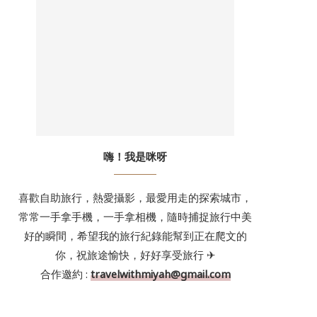
嗨！我是咪呀
喜歡自助旅行，熱愛攝影，最愛用走的探索城市，
常常一手拿手機，一手拿相機，隨時捕捉旅行中美
好的瞬間，希望我的旅行紀錄能幫到正在爬文的
你，祝旅途愉快，好好享受旅行 ✈
合作邀約 :
travelwithmiyah@gmail.com