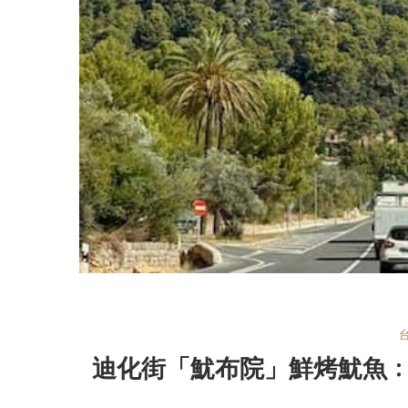
迪化街「魷布院」鮮烤魷魚