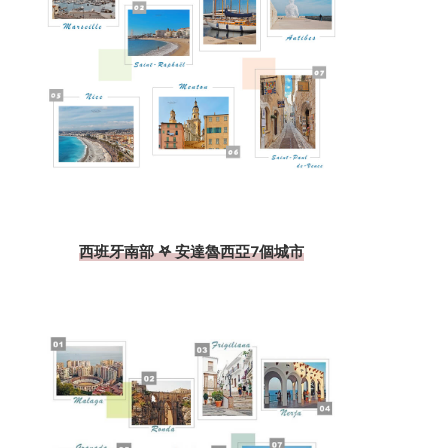
西班牙南部 𖤐 安達魯西亞7個城市