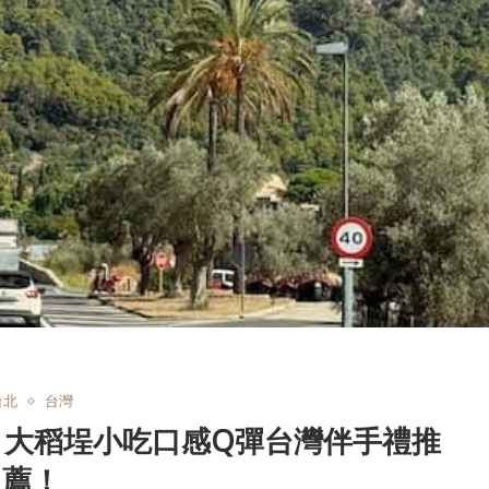
台北
台灣
﹕大稻埕小吃口感Q彈台灣伴手禮推
薦！