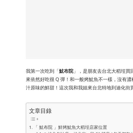
我第一次吃到「
魷布院
」，是朋友去台北大稻埕買
來依然好吃很 Q 彈！和一般烤魷魚不一樣，沒有
汁原味的鮮甜！這次我和我姐來台北特地到迪化街
文章目錄
「 魷布院 」鮮烤魷魚大稻埕店家位置