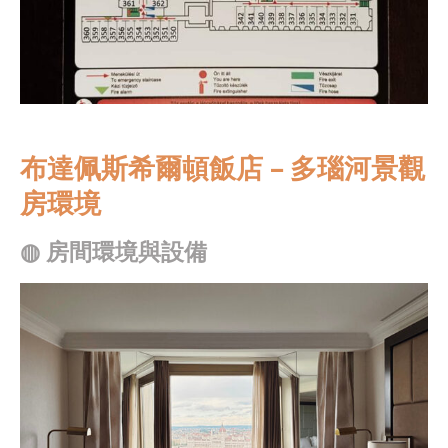
布達佩斯希爾頓飯店 – 多瑙河景觀
房環境
◍
房間環境與設備