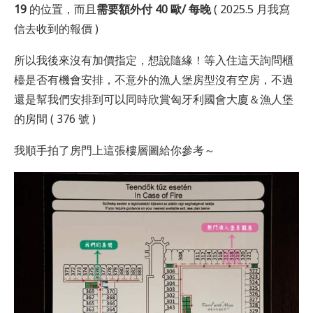
19
的位置，而且
需要額外付 40 歐/ 每晚
( 2025.5 月我寫
信去收到的報價 )
所以我後來沒有加價指定，想說隨緣！等入住這天詢問櫃
檯是否有機會安排，不意外的漁人堡房型沒有空房，不過
還是幫我們安排到可以同時欣賞匈牙利國會大廈＆漁人堡
的房間 ( 376 號 )
我順手拍了房門上這張樓層圖給你參考～