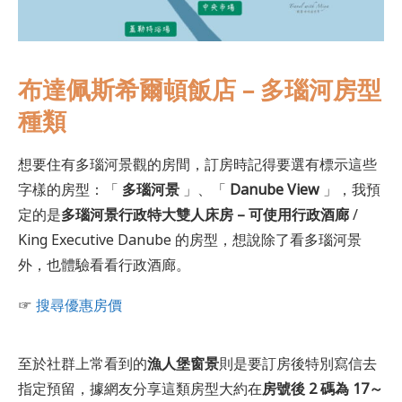
布達佩斯希爾頓飯店 – 多瑙河房型
種類
想要住有多瑙河景觀的房間，訂房時記得要選有標示這些
字樣的房型：「
多瑙河景
」、「
Danube View
」，我預
定的是
多瑙河景行政特大雙人床房 – 可使用行政酒廊
/
King Executive Danube 的房型，想說除了看多瑙河景
外，也體驗看看行政酒廊。
☞
搜尋優惠房價
至於社群上常看到的
漁人堡窗景
則是要訂房後特別寫信去
指定預留，據網友分享這類房型大約在
房號後 2 碼為 17～