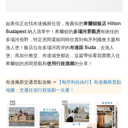
如果你正在找布達佩斯住宿，推薦你把
希爾頓飯店 Hilton
Budapest
納入清單中！希爾頓的
多瑙河景觀房
有絕佳的
多瑙河視野，特定房間還能同時欣賞到匈牙利國會大廈和
漁人堡！飯店位在多瑙河西岸的
布達區 Buda
，去漁人
堡、馬加什教堂、布達城堡都近，這篇帶你看我實際入住
希爾頓的房間景觀和
使用行政酒廊
的分享！
布達佩斯交通景點攻略 ☞
【匈牙利自由行】布達佩斯景點
地圖：交通住宿行程規劃一次看！