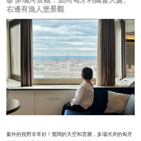
右邊有漁人堡景觀
窗外的視野非常好！寬闊的天空和雲層，多瑙河岸的匈牙