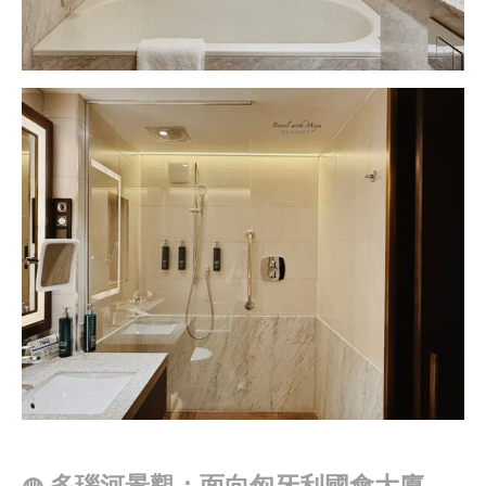
◍
多瑙河景觀：面向匈牙利國會大廈、