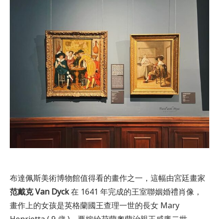
布達佩斯美術博物館值得看的畫作之一，這幅由宮廷畫家
范戴克 Van Dyck
在 1641 年完成的王室聯姻婚禮肖像，
畫作上的女孩是英格蘭國王查理一世的長女 Mary
Henrietta ( 9 歲 )，要嫁給荷蘭奧蘭治親王威廉二世