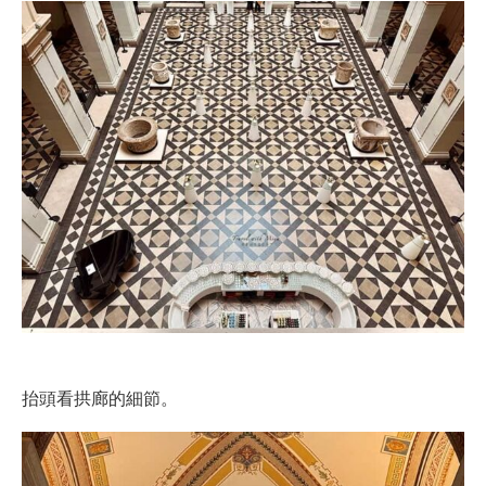
抬頭看拱廊的細節。