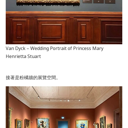
Van Dyck – Wedding Portrait of Princess Mary
Henrietta Stuart
接著是粉橘牆的展覽空間。