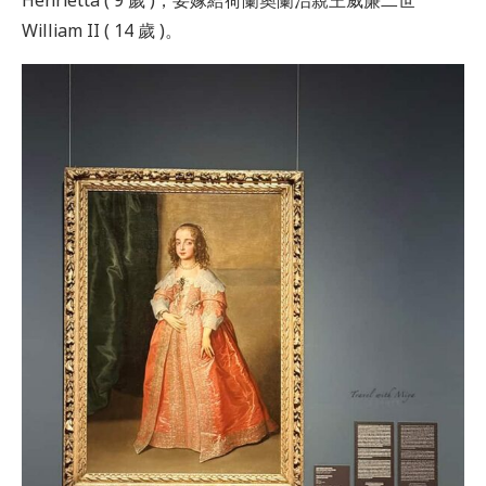
William II ( 14 歲 )。