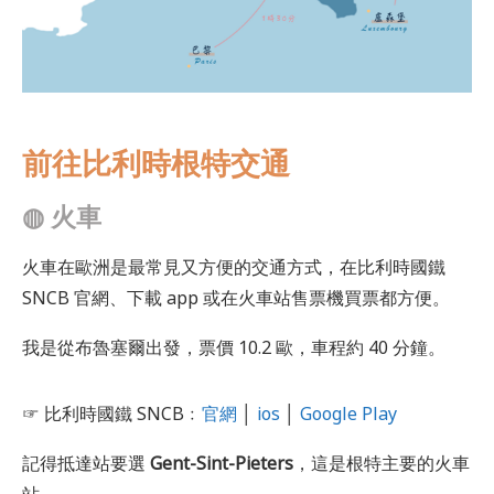
前往比利時根特交通
◍ 火車
火車在歐洲是最常見又方便的交通方式，在比利時國鐵
SNCB 官網、下載 app 或在火車站售票機買票都方便。
我是從布魯塞爾出發，票價 10.2 歐，車程約 40 分鐘。
☞ 比利時國鐵 SNCB﹕
官網
│
ios
│
Google Play
記得抵達站要選
Gent-Sint-Pieters
，這是根特主要的火車
站。