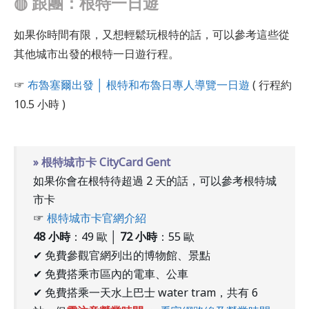
◍ 跟團：根特一日遊
如果你時間有限，又想輕鬆玩根特的話，可以參考這些從
其他城市出發的根特一日遊行程。
☞
布魯塞爾出發 │ 根特和布魯日專人導覽一日遊
( 行程約
10.5 小時 )
» 根特城市卡 CityCard Gent
如果你會在根特待超過 2 天的話，可以參考根特城
市卡
☞
根特城市卡官網介紹
48 小時
：49 歐 │
72 小時
：55 歐
✔ 免費參觀官網列出的博物館、景點
✔ 免費搭乘市區內的電車、公車
✔ 免費搭乘一天水上巴士 water tram，共有 6