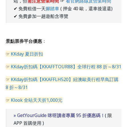
站，但
需注意營業時間
☞
看官網路線及營業時間
✔ 免費租借一天
腳踏車
( 押金 40 歐，還車後退還)
✔ 免費參加一趟遊船含導覽
景點票券平台優惠
：
☞
KKday 夏日折扣
☞
KKday折扣碼【KKAFFTOUR88】全球行程 88 折～8/31
☞
KKday折扣碼【KKAFFLH520】紐澳歐美行程早鳥訂購
8 折～8/31
☞
Klook 全站天天折1,000元
» GetYourGuide 咪呀讀者專屬 95 折優惠碼！
( 限
APP 首購使用 )