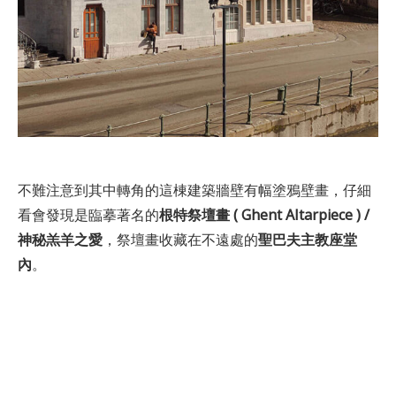
不難注意到其中轉角的這棟建築牆壁有幅塗鴉壁畫，仔細
看會發現是臨摹著名的
根特祭壇畫 ( Ghent Altarpiece ) /
神秘羔羊之愛
，祭壇畫收藏在不遠處的
聖巴夫主教座堂
內
。