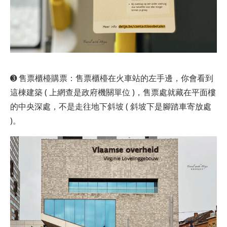
➌ 售票櫃檯購票：售票櫃檯在火車站的左手邊，你會看到
這棟建築 ( 上網查是政府機關單位 )，售票處就藏在平面樓
的中央深處，不是走往地下斜坡 ( 斜坡下是腳踏車寄放處
)。