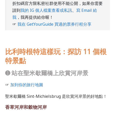
折扣碼官方限私密社群使用不能公開，如果你需要
請到
我的 IG 個人檔案查看或私訊
、
寫 Email 給
我
，我再提供給你喔！
☞
我在 GetYourGuide 買過的票券行程分享
比利時根特這樣玩：探訪 11 個根
特景點
➊ 站在聖米歇爾橋上欣賞河岸景
☞
加到你的旅行地圖
聖米歇爾橋 Sint-Michielsbrug 是欣賞河岸景的好地點！
香草河岸和穀物河岸