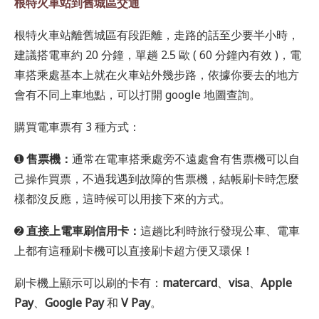
根特火車站到舊城區交通
根特火車站離舊城區有段距離，走路的話至少要半小時，
建議搭電車約 20 分鐘，單趟 2.5 歐 ( 60 分鐘內有效 )，電
車搭乘處基本上就在火車站外幾步路，依據你要去的地方
會有不同上車地點，可以打開 google 地圖查詢。
購買電車票有 3 種方式：
➊
售票機：
通常在電車搭乘處旁不遠處會有售票機可以自
己操作買票，不過我遇到故障的售票機，結帳刷卡時怎麼
樣都沒反應，這時候可以用接下來的方式。
➋
直接上電車刷信用卡：
這趟比利時旅行發現公車、電車
上都有這種刷卡機可以直接刷卡超方便又環保！
刷卡機上顯示可以刷的卡有：
matercard
、
visa
、
Apple
Pay
、
Google Pay
和
V Pay
。