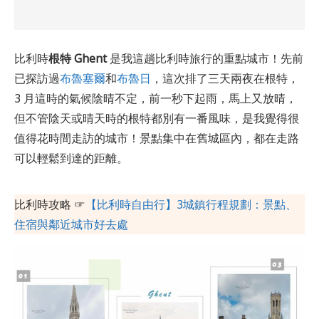
比利時
根特
Ghent
是我這趟比利時旅行的重點城市！先前
已探訪過
布魯塞爾
和
布魯日
，這次排了三天兩夜在根特，
3 月這時的氣候陰晴不定，前一秒下起雨，馬上又放晴，
但不管陰天或晴天時的根特都別有一番風味，是我覺得很
值得花時間走訪的城市！景點集中在舊城區內，都在走路
可以輕鬆到達的距離。
比利時攻略 ☞
【比利時自由行】3城鎮行程規劃：景點、
住宿與鄰近城市好去處