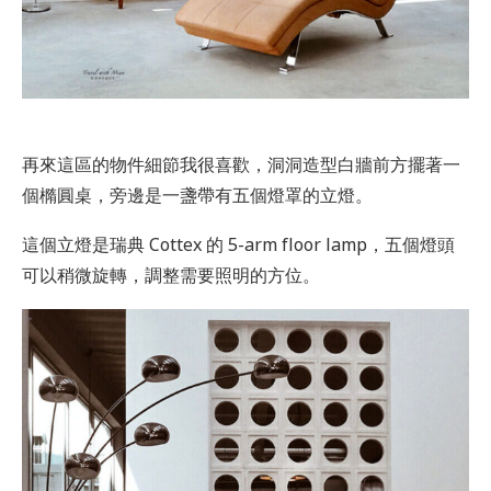
再來這區的物件細節我很喜歡，洞洞造型白牆前方擺著一
個橢圓桌，旁邊是一盞帶有五個燈罩的立燈。
這個立燈是瑞典 Cottex 的 5-arm floor lamp，五個燈頭
可以稍微旋轉，調整需要照明的方位。