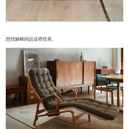
想找躺椅的話這裡也有。