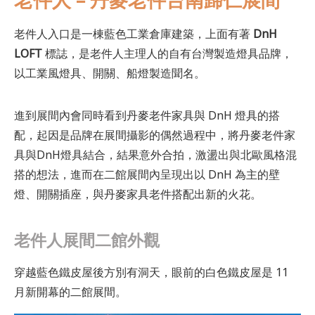
老件人入口是一棟藍色工業倉庫建築，上面有著
DnH
LOFT
標誌，是老件人主理人的自有台灣製造燈具品牌，
以工業風燈具、開關、船燈製造聞名。
進到展間內會同時看到丹麥老件家具與 DnH 燈具的搭
配，起因是品牌在展間攝影的偶然過程中，將丹麥老件家
具與DnH燈具結合，結果意外合拍，激盪出與北歐風格混
搭的想法，進而在二館展間內呈現出以 DnH 為主的壁
燈、開關插座，與丹麥家具老件搭配出新的火花。
老件人展間二館外觀
穿越藍色鐵皮屋後方別有洞天，眼前的白色鐵皮屋是 11
月新開幕的二館展間。