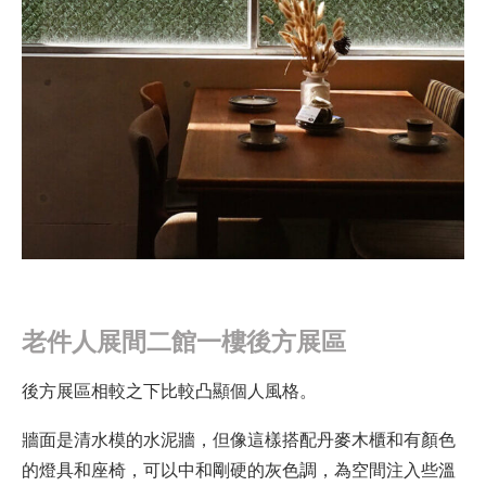
老件人展間二館一樓後方展區
後方展區相較之下比較凸顯個人風格。
牆面是清水模的水泥牆，但像這樣搭配丹麥木櫃和有顏色
的燈具和座椅，可以中和剛硬的灰色調，為空間注入些溫