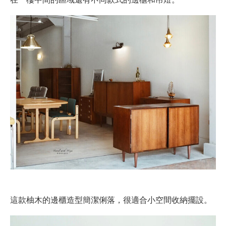
這款柚木的邊櫃造型簡潔俐落，很適合小空間收納擺設。