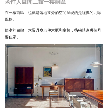
老件人展間二館一樓前區
在一樓前區，也就是落地窗旁的空間呈現的是經典的北歐
風格。
簡潔的白牆，木質丹麥老件木櫃和桌椅，彷彿踏進哪個丹
麥住家。