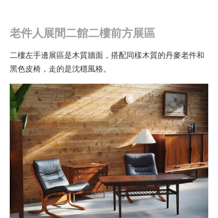
老件人展間二館二樓前方展區
二樓左手邊展區是木質牆面，搭配同樣木質的丹麥老件和
黑色皮椅，走的是沈穩風格。