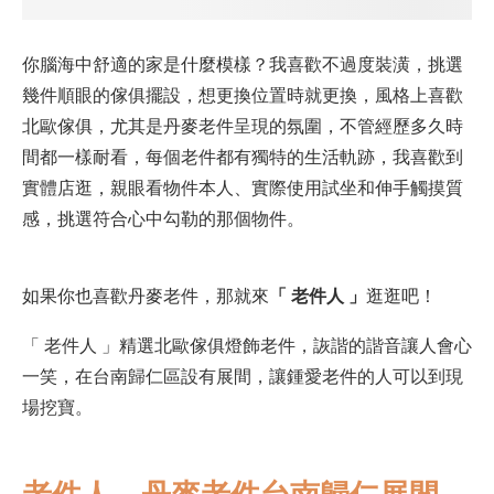
你腦海中舒適的家是什麼模樣？我喜歡不過度裝潢，挑選
幾件順眼的傢俱擺設，想更換位置時就更換，風格上喜歡
北歐傢俱，尤其是丹麥老件呈現的氛圍，不管經歷多久時
間都一樣耐看，每個老件都有獨特的生活軌跡，我喜歡到
實體店逛，親眼看物件本人、實際使用試坐和伸手觸摸質
感，挑選符合心中勾勒的那個物件。
如果你也喜歡丹麥老件，那就來
「 老件人 」
逛逛吧！
「 老件人 」精選北歐傢俱燈飾老件，詼諧的諧音讓人會心
一笑，在台南歸仁區設有展間，讓鍾愛老件的人可以到現
場挖寶。
老件人 – 丹麥老件台南歸仁展間