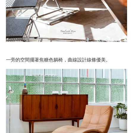
一旁的空間擺著焦糖色躺椅，曲線設計線條優美。