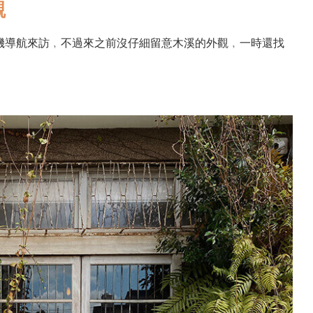
觀
機導航來訪﹐不過來之前沒仔細留意木溪的外觀﹐一時還找