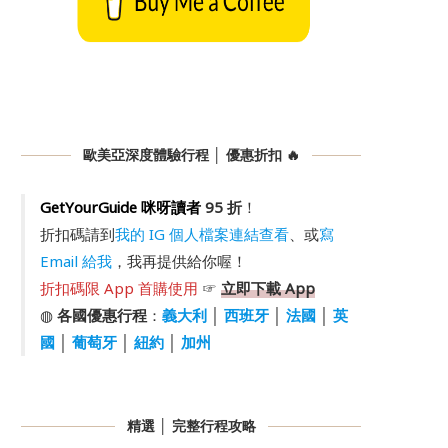
歐美亞深度體驗行程 │ 優惠折扣 🔥
GetYourGuide 咪呀讀者
95 折
！
折扣碼請到
我的 IG 個人檔案連結查看
、或
寫
Email 給我
，我再提供給你喔！
折扣碼限 App 首購使用
☞
立即下載 App
◍
各國優惠行程
：
義大利
│
西班牙
│
法國
│
英
國
│
葡萄牙
│
紐約
│
加州
精選 │ 完整行程攻略