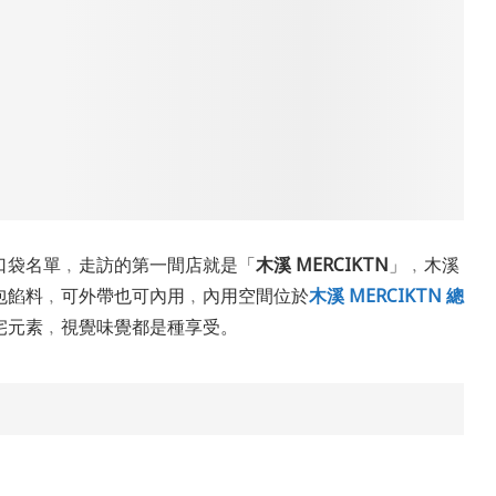
口袋名單﹐走訪的第一間店就是「
木溪 MERCIKTN
」﹐木溪
包餡料﹐可外帶也可內用﹐內用空間位於
木溪 MERCIKTN 總
宅元素﹐視覺味覺都是種享受。