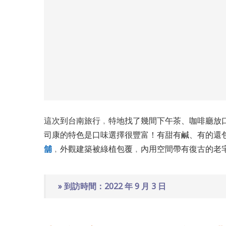
這次到台南旅行﹐特地找了幾間下午茶、咖啡廳放
司康的特色是口味選擇很豐富！有甜有鹹、有的還
舖
﹐外觀建築被綠植包覆﹐內用空間帶有復古的老
» 到訪時間：2022 年 9 月 3 日