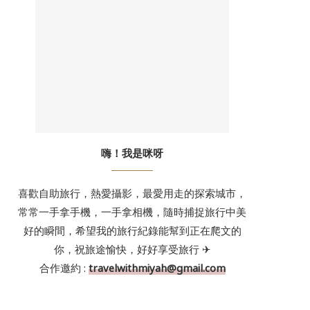
嗨！我是咪呀
喜歡自助旅行，熱愛攝影，最愛用走的探索城市，
常常一手拿手機，一手拿相機，隨時捕捉旅行中美
好的瞬間，希望我的旅行紀錄能幫到正在爬文的
你，祝旅途愉快，好好享受旅行 ✈
合作邀約 :
travelwithmiyah@gmail.com