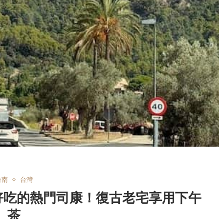
台南
台灣
」﹕好吃的熱門司康！復古老宅享用下午
茶