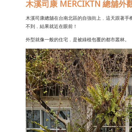
木溪司康 MERCIKTN 總舖外
木溪司康總舖在台南北區的自強街上﹐這天跟著手
不到﹐結果就近在眼前！
外型就像一般的住宅﹐是被綠植包覆的都市叢林。