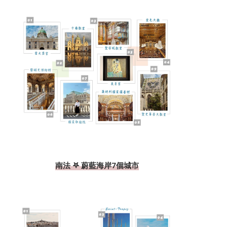
南法 𖤐 蔚藍海岸7個城市