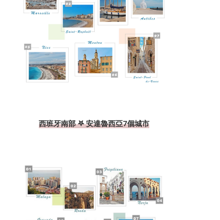
西班牙南部 𖤐 安達魯西亞7個城市