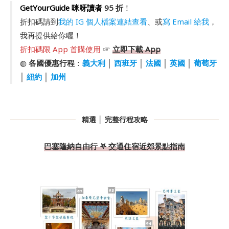
GetYourGuide 咪呀讀者
95 折
！
折扣碼請到
我的 IG 個人檔案連結查看
、或
寫 Email 給我
，
我再提供給你喔！
折扣碼限 App 首購使用
☞
立即下載 App
◍
各國優惠行程
：
義大利
│
西班牙
│
法國
│
英國
│
葡萄牙
│
紐約
│
加州
精選 │ 完整行程攻略
巴塞隆納自由行 𖤐 交通住宿近郊景點指南