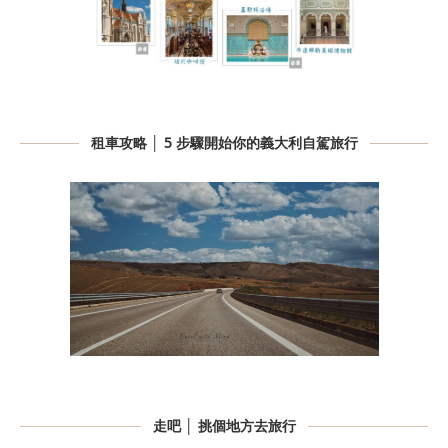
租車攻略 │ 5 步驟開始你的義大利自駕旅行
走吧 │ 挑個地方去旅行