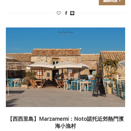
繼續閱讀
【西西里島】Marzamemi：Noto諾托近郊熱門濱
海小漁村