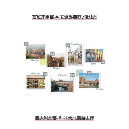
西班牙南部 𖤐 安達魯西亞7個城市
義大利北部 𖤐 11天北義自由行