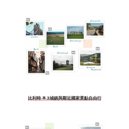
比利時 𖤐 3城鎮與鄰近國家景點自由行