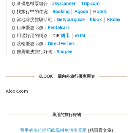
◍ 查優惠機票組合：
skyscanner
│
Trip.com
◍ 找旅行中的住處：
Booking
│
Agoda
│
Hotels
◍ 當地深度體驗活動：
Getyourguide
│
Klook
│
KKday
◍ 租車優惠比價：
Rentalcars
◍ 用過好用的網路：DJB
網卡
│
eSIM
◍ 渡輪優惠比價：
DirectFerries
◍ 推薦蝦皮旅行好物：
Shopee
KLOOK │ 國內外旅行優惠票券
Klook.com
我用的旅行好物
我用的旅行輕巧吹風機免切換電壓
(點圖看文章)