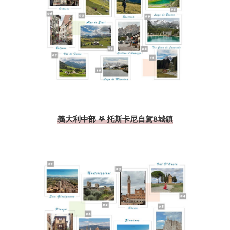
義大利中部 𖤐 托斯卡尼自駕8城鎮