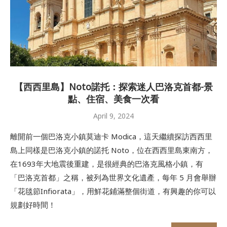
【西西里島】Noto諾托：探索迷人巴洛克首都-景
點、住宿、美食一次看
April 9, 2024
離開前一個巴洛克小鎮莫迪卡 Modica，這天繼續探訪西西里
島上同樣是巴洛克小鎮的諾托 Noto，位在西西里島東南方，
在1693年大地震後重建，是很經典的巴洛克風格小鎮，有
「巴洛克首都」之稱，被列為世界文化遺產，每年 5 月會舉辦
「花毯節Infiorata」，用鮮花鋪滿整個街道，有興趣的你可以
規劃好時間！