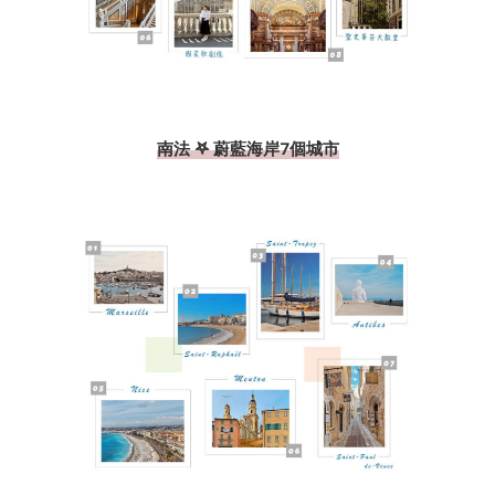
南法 𖤐 蔚藍海岸7個城市