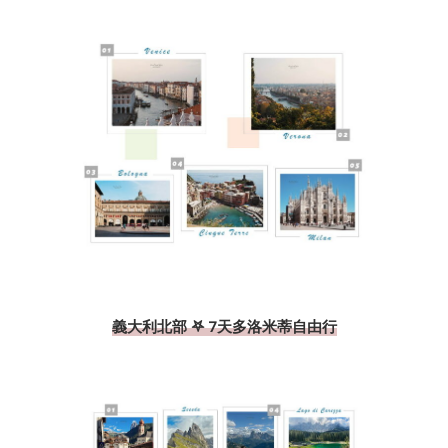
義大利北部 𖤐 7天多洛米蒂自由行