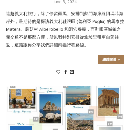
June 5, 2024
這趟義大利旅行，除了停留羅馬、安排到熱門海岸線阿瑪菲海
岸外，最期待的是探訪義大利鞋跟區 (普利亞 Puglia) 的馬泰拉
Matera、蘑菇村 Alberobello 和洞穴餐廳，而鞋跟區城鎮之
間交通不是那麼方便，所以我特別安排從拿坡里租車自駕往
返，這篇跟你分享我們詳細南義行程路線。
繼續閱讀