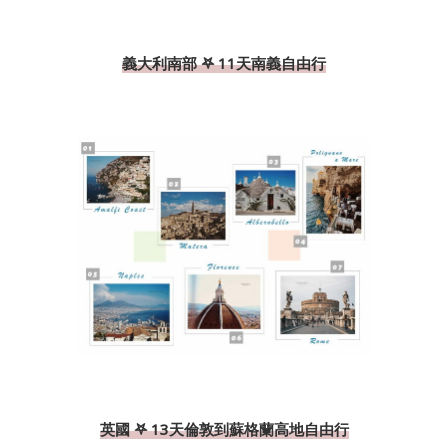
義大利南部 𖤐 11天南義自由行
英國 𖤐 13天倫敦到蘇格蘭高地自由行