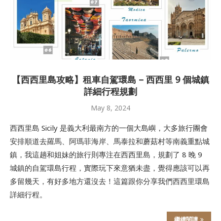
【西西里島攻略】租車自駕環島 – 西西里 9 個城鎮
詳細行程規劃
May 8, 2024
西西里島 Sicily 是義大利最南方的一個大島嶼，大多旅行團會
安排順道去羅馬、阿瑪菲海岸、馬泰拉和蘑菇村等南義重點城
鎮，我這趟和姐妹的旅行則專注在西西里島，規劃了 8 晚 9
城鎮的自駕環島行程，實際玩下來意猶未盡，覺得應該可以再
多留幾天，有好多地方還沒去！這篇跟你分享我們西西里環島
詳細行程。
繼續閱讀