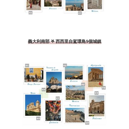
義大利南部 𖤐 西西里自駕環島9個城鎮