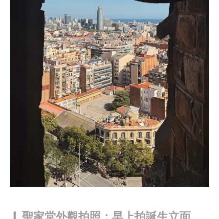
❙
聖家堂外觀拍照：早上拍誕生立面、