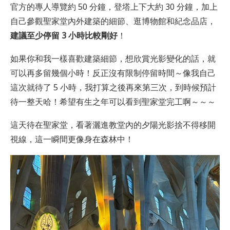
官方的專人導覽約 50 分鐘，登塔上下大約 30 分鐘，加上
自己參觀聖家堂內外建築的細節、逛博物館和紀念品店，
建議至少停留 3 小時比較剛好
！
如果你和我一樣喜歡建築細節，想欣賞光影變化的話，就
可以再多留幾個小時！反正沒有限制停留時間～像我自己
這次就待了 5 小時，我打算之後再來第三次，到時候預計
待一整天哈！希望有生之年可以看到聖家堂完工啊～～～
這天待在聖家堂，看著灑進教堂內的夕陽光影捨不得移開
視線，這一瞬間更像身在森林中！