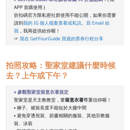
APP 首購使用 )
折扣碼官方限私密社群使用不能公開，如果你需要
請到
我的 IG 個人檔案查看或私訊
、
寫 Email 給
我
，我再提供給你喔！
☞
我在 GetYourGuide 買過的票券行程分享
拍照攻略：聖家堂建議什麼時候
去？上午或下午？
» 參觀聖家堂留意衣著規定
聖家堂是天主教教堂，要
留意衣著
尊重信仰喔！
▪︎ 褲子、裙裝長度不能短於大腿中間
▪︎ 避免穿透視裝、節慶相關的服裝、其他宗教服
裝、泳裝