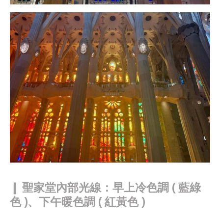
❙
聖家堂內部光線：早上冷色調 ( 藍綠
色 )、下午暖色調 ( 紅黃色 )