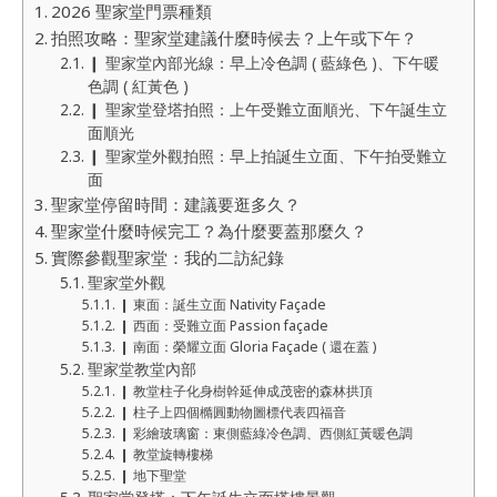
2026 聖家堂門票種類
拍照攻略：聖家堂建議什麼時候去？上午或下午？
❙ 聖家堂內部光線：早上冷色調 ( 藍綠色 )、下午暖
色調 ( 紅黃色 )
❙ 聖家堂登塔拍照：上午受難立面順光、下午誕生立
面順光
❙ 聖家堂外觀拍照：早上拍誕生立面、下午拍受難立
面
聖家堂停留時間：建議要逛多久？
聖家堂什麼時候完工？為什麼要蓋那麼久？
實際參觀聖家堂：我的二訪紀錄
聖家堂外觀
❙ 東面：誕生立面 Nativity Façade
❙ 西面：受難立面 Passion façade
❙ 南面：榮耀立面 Gloria Façade ( 還在蓋 )
聖家堂教堂內部
❙ 教堂柱子化身樹幹延伸成茂密的森林拱頂
❙ 柱子上四個橢圓動物圖標代表四福音
❙ 彩繪玻璃窗：東側藍綠冷色調、西側紅黃暖色調
❙ 教堂旋轉樓梯
❙ 地下聖堂