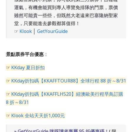
運氣，有機會能買到專人導覽免排隊的門票，票價
雖然可能貴一些些，但既然大老遠來巴塞隆納聖家
堂，只要能進去參觀都算值得！
☞
Klook
│
GetYourGuide
景點票券平台優惠
：
☞
KKday 夏日折扣
☞
KKday折扣碼【KKAFFTOUR88】全球行程 88 折～8/31
☞
KKday折扣碼【KKAFFLH520】紐澳歐美行程早鳥訂購
8 折～8/31
☞
Klook 全站天天折1,000元
» GetYourGuide 咪呀讀者專屬 95 折優惠碼！
( 限