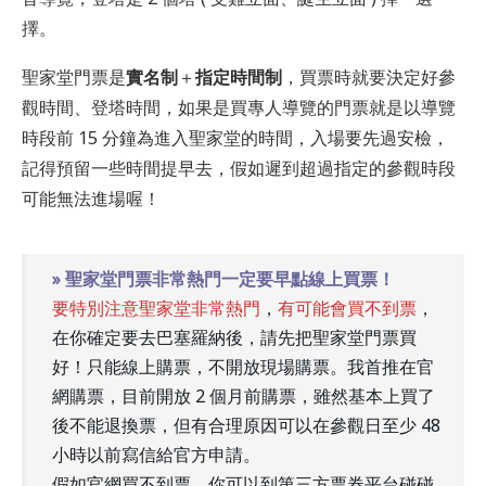
擇。
聖家堂門票是
實名制
＋
指定時間制
，買票時就要決定好參
觀時間、登塔時間，如果是買專人導覽的門票就是以導覽
時段前 15 分鐘為進入聖家堂的時間，入場要先過安檢，
記得預留一些時間提早去，假如遲到超過指定的參觀時段
可能無法進場喔！
» 聖家堂門票非常熱門一定要早點線上買票！
要特別注意聖家堂非常熱門
，
有可能會買不到票
，
在你確定要去巴塞羅納後，請先把聖家堂門票買
好！只能線上購票，不開放現場購票。我首推在官
網購票，目前開放 2 個月前購票，雖然基本上買了
後不能退換票，但有合理原因可以在參觀日至少 48
小時以前寫信給官方申請。
假如官網買不到票，你可以到第三方票券平台碰碰