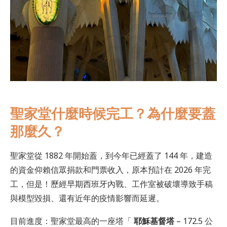
聖家堂什麼時候完工？為什麼要蓋
那麼久？
聖家堂從 1882 年開始蓋，到今年已經蓋了 144 年，建造
的資金仰賴信眾捐款和門票收入，原本預計在 2026 年完
工，但是！歷經早期西班牙內戰、工作室被破壞導致手稿
與模型毀損、還有近年的疫情影響而延遲。
目前進度：聖家堂最高的一座塔「
耶穌基督塔
– 172.5 公