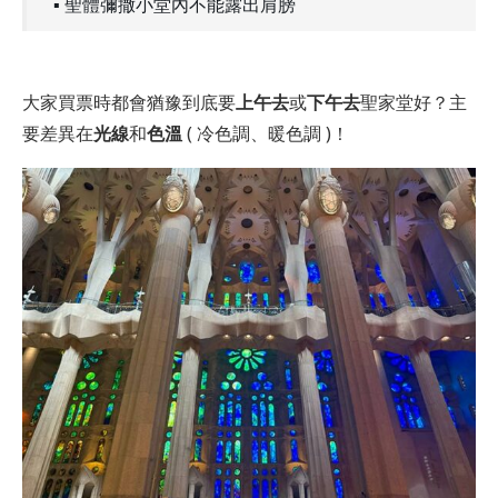
▪︎ 聖體彌撒小堂內不能露出肩膀
大家買票時都會猶豫到底要
上午去
或
下午去
聖家堂好？主
要差異在
光線
和
色溫
( 冷色調、暖色調 )！