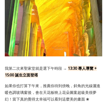
我第二次來聖家堂就是選下午時段 →
13:30 專人導覽 +
15:00 誕生立面登塔
如果你也打算下午來，推薦你待到傍晚，斜角的光線灑進
暖色調玻璃窗後，會在天花板映上花朵圖案超級美很夢
幻！當下真的覺得太幸福可以看到這麼美的畫面 ❀