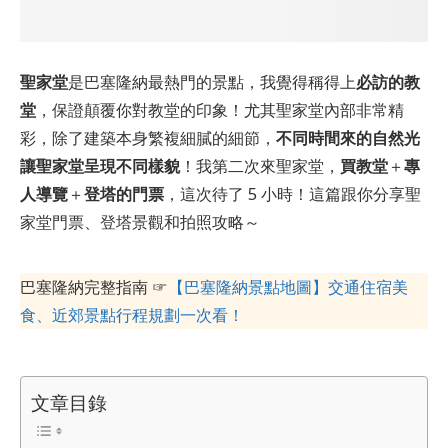
聖家堂
是巴塞隆納最熱門的景點，我覺得稱得上
必訪的教
堂
，保證顛覆你對教堂的印象！尤其聖家堂內部非常精
彩，除了建築本身繁複細膩的細節，
不同時間來的自然光
讓聖家堂呈現不同樣貌
！我第二次來聖家堂，
買教堂
＋
專
人導覽
＋
登塔的門票
，這次待了 5 小時！這篇跟你分享聖
家堂門票、登塔景觀和拍照攻略～
巴塞隆納完整指南 ☞
【巴塞隆納景點地圖】交通住宿美
食、近郊景點行程規劃一次看！
文章目錄