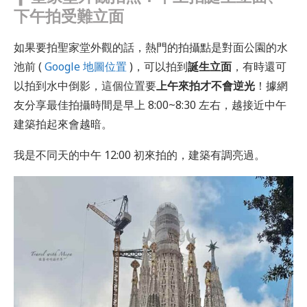
下午拍受難立面
如果要拍聖家堂外觀的話，熱門的拍攝點是對面公園的水
池前 (
Google 地圖位置
)，可以拍到
誕生立面
，有時還可
以拍到水中倒影，這個位置要
上午來拍才不會逆光
！據網
友分享最佳拍攝時間是早上 8:00~8:30 左右，越接近中午
建築拍起來會越暗。
我是不同天的中午 12:00 初來拍的，建築有調亮過。