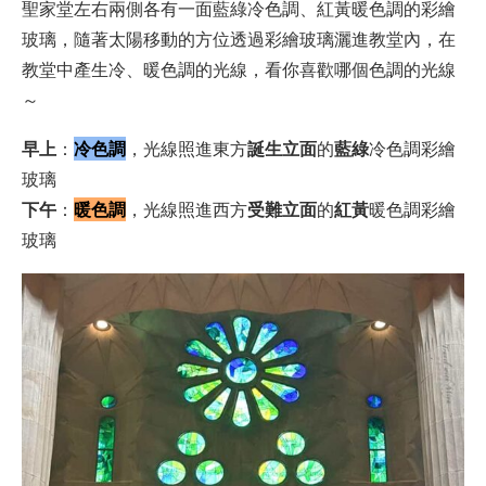
聖家堂左右兩側各有一面藍綠冷色調、紅黃暖色調的彩繪
玻璃，隨著太陽移動的方位透過彩繪玻璃灑進教堂內，在
教堂中產生冷、暖色調的光線，看你喜歡哪個色調的光線
～
早上
：
冷色調
，光線照進東方
誕生立面
的
藍綠
冷色調彩繪
玻璃
下午
：
暖色調
，光線照進西方
受難立面
的
紅黃
暖色調彩繪
玻璃