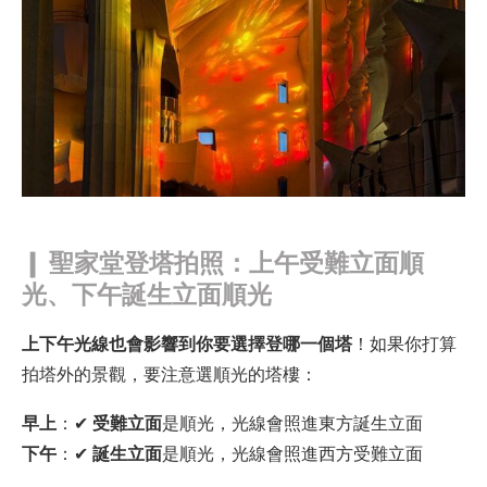
❙
聖家堂登塔拍照：上午受難立面順
光、下午誕生立面順光
上下午光線也會影響到你要選擇登哪一個塔
！如果你打算
拍塔外的景觀，要注意選順光的塔樓：
早上
：✔
受難立面
是順光，光線會照進東方誕生立面
下午
：✔
誕生立面
是順光，光線會照進西方受難立面