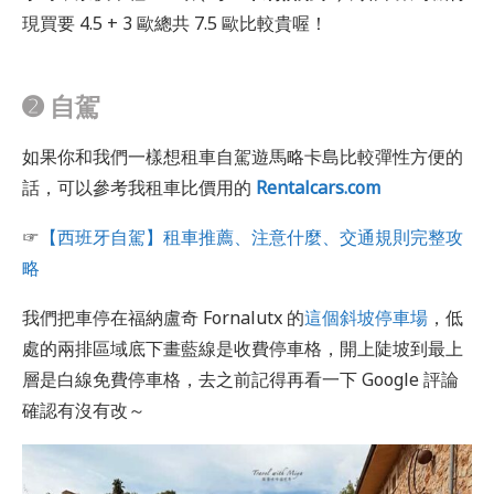
現買要 4.5 + 3 歐總共 7.5 歐比較貴喔！
➋ 自駕
如果你和我們一樣想租車自駕遊馬略卡島比較彈性方便的
話，可以參考我租車比價用的
Rentalcars.com
☞
【西班牙自駕】租車推薦、注意什麼、交通規則完整攻
略
我們把車停在福納盧奇 Fornalutx 的
這個斜坡停車場
，低
處的兩排區域底下畫藍線是收費停車格，開上陡坡到最上
層是白線免費停車格，去之前記得再看一下 Google 評論
確認有沒有改～