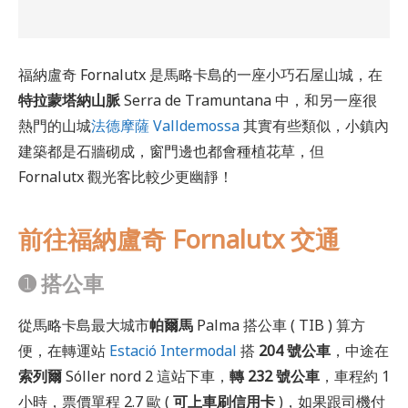
福納盧奇 Fornalutx 是馬略卡島的一座小巧石屋山城，在
特拉蒙塔納山脈
Serra de Tramuntana 中，和另一座很
熱門的山城
法德摩薩 Valldemossa
其實有些類似，小鎮內
建築都是石牆砌成，窗門邊也都會種植花草，但
Fornalutx 觀光客比較少更幽靜！
前往福納盧奇 Fornalutx
交通
➊ 搭公車
從馬略卡島最大城市
帕爾馬
Palma 搭公車 ( TIB ) 算方
便，在轉運站
Estació Intermodal
搭
204 號公車
，中途在
索列爾
Sóller nord 2 這站下車，
轉 232 號公車
，車程約 1
小時，票價單程 2.7 歐 (
可上車刷信用卡
)，如果跟司機付