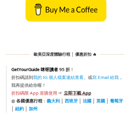
歐美亞深度體驗行程 │ 優惠折扣 🔥
GetYourGuide 咪呀讀者
95 折
！
折扣碼請到
我的 IG 個人檔案連結查看
、或
寫 Email 給我
，
我再提供給你喔！
折扣碼限 App 首購使用
☞
立即下載 App
◍
各國優惠行程
：
義大利
│
西班牙
│
法國
│
英國
│
葡萄牙
│
紐約
│
加州