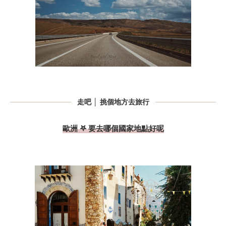
走吧 │ 挑個地方去旅行
歐洲 𖤐 要去哪個國家地點好呢