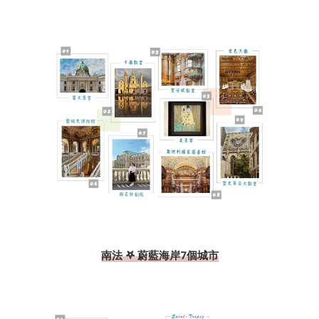
南法 𖤐 蔚藍海岸7個城市