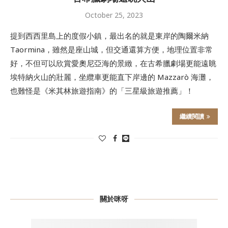
October 25, 2023
提到西西里島上的度假小鎮，最出名的就是東岸的陶爾米納
Taormina，雖然是座山城，但交通還算方便，地理位置非常
好，不但可以欣賞愛奧尼亞海的景緻，在古希臘劇場更能遠眺
埃特納火山的壯麗，坐纜車更能直下岸邊的 Mazzarò 海灘，
也難怪是《米其林旅遊指南》的「三星級旅遊推薦」！
繼續閱讀
關於咪呀