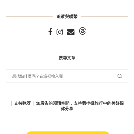
追蹤與聯繫
搜尋文章
│ 支持咪呀 │ 無廣告的閱讀空間﹐支持我挖掘旅行中的美好跟
你分享