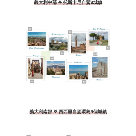
義大利中部 𖤐 托斯卡尼自駕8城鎮
義大利南部 𖤐 西西里自駕環島9個城鎮