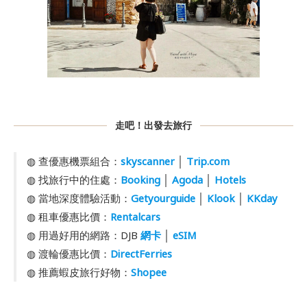
走吧！出發去旅行
◍ 查優惠機票組合：
skyscanner
│
Trip.com
◍ 找旅行中的住處：
Booking
│
Agoda
│
Hotels
◍ 當地深度體驗活動：
Getyourguide
│
Klook
│
KKday
◍ 租車優惠比價：
Rentalcars
◍ 用過好用的網路：DJB
網卡
│
eSIM
◍ 渡輪優惠比價：
DirectFerries
◍ 推薦蝦皮旅行好物：
Shopee