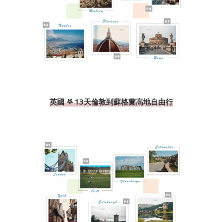
英國 𖤐 13天倫敦到蘇格蘭高地自由行