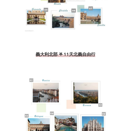
義大利北部 𖤐 11天北義自由行