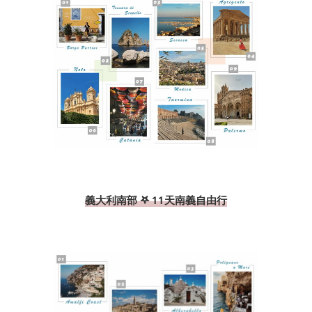
義大利南部 𖤐 11天南義自由行