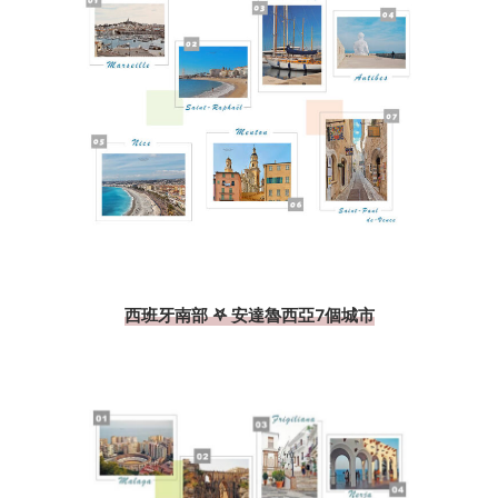
西班牙南部 𖤐 安達魯西亞7個城市