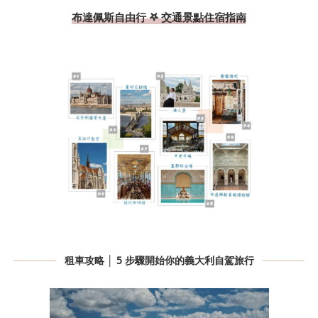
布達佩斯自由行 𖤐 交通景點住宿指南
租車攻略 │ 5 步驟開始你的義大利自駕旅行