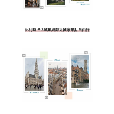
比利時 𖤐 3城鎮與鄰近國家景點自由行