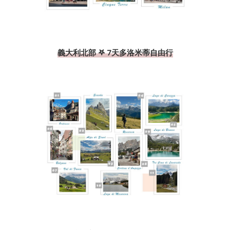
義大利北部 𖤐 7天多洛米蒂自由行