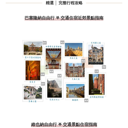
精選 │ 完整行程攻略
巴塞隆納自由行 𖤐 交通住宿近郊景點指南
維也納自由行 𖤐 交通景點住宿指南